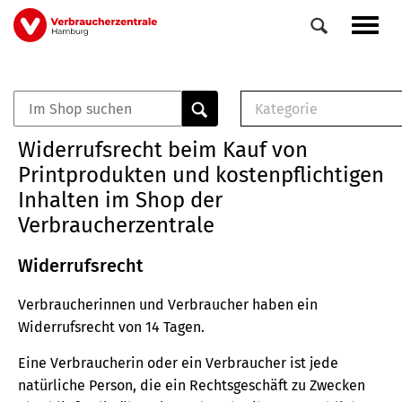
Direkt
Navig
zum
aktiv
Inhalt
Kategorie
0
Veranstaltungen
E-Book (PDF)
Widerrufsrecht beim Kauf von
Elemente
Musterbrief (RTF)
Printprodukten und kostenpflichtigen
E-Broschüre (PDF
Inhalten im Shop der
Checklisten (PDF)
Verbraucherzentrale
Broschüre
Buch
Widerrufsrecht
Verbraucherinnen und Verbraucher haben ein
Widerrufsrecht von 14 Tagen.
Eine Verbraucherin oder ein Verbraucher ist jede
natürliche Person, die ein Rechtsgeschäft zu Zwecken