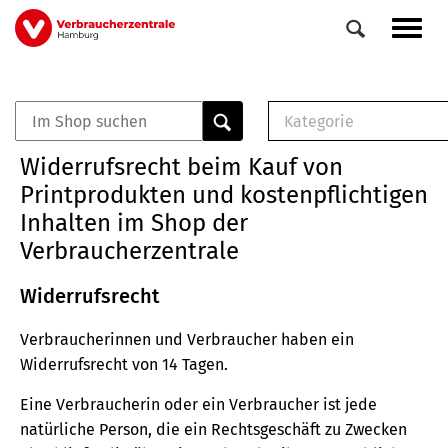
Direkt
Navig
zum
aktiv
Inhalt
Kategorie
0
Veranstaltungen
E-Book (PDF)
Widerrufsrecht beim Kauf von
Elemente
Musterbrief (RTF)
Printprodukten und kostenpflichtigen
E-Broschüre (PDF
Inhalten im Shop der
Checklisten (PDF)
Verbraucherzentrale
Broschüre
Buch
Widerrufsrecht
Verbraucherinnen und Verbraucher haben ein
Widerrufsrecht von 14 Tagen.
Eine Verbraucherin oder ein Verbraucher ist jede
natürliche Person, die ein Rechtsgeschäft zu Zwecken