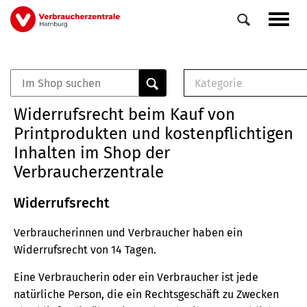
Direkt
Navig
zum
aktiv
Inhalt
Kategorie
0
Veranstaltungen
E-Book (PDF)
Widerrufsrecht beim Kauf von
Elemente
Musterbrief (RTF)
Printprodukten und kostenpflichtigen
E-Broschüre (PDF
Inhalten im Shop der
Checklisten (PDF)
Verbraucherzentrale
Broschüre
Buch
Widerrufsrecht
Verbraucherinnen und Verbraucher haben ein
Widerrufsrecht von 14 Tagen.
Eine Verbraucherin oder ein Verbraucher ist jede
natürliche Person, die ein Rechtsgeschäft zu Zwecken