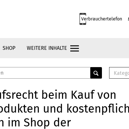
Verbrauchertelefon
SHOP
WEITERE INHALTE
Kateg
E-
Mus
fsrecht beim Kauf von
E-B
odukten und kostenpflic
Che
Br
n im Shop der
Bu