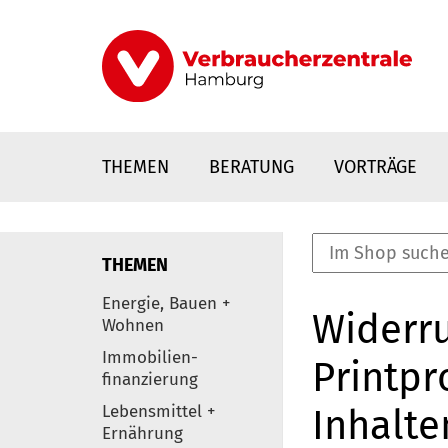
Direkt
zum
Inhalt
THEMEN
BERATUNG
VORTRÄGE
THEMEN
nstaltungen
Energie, Bauen +
Widerru
0
Wohnen
Elemente
Immobilien-
Printpr
finanzierung
Lebensmittel +
Inhalte
Ernährung