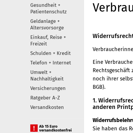
Verbrau
Gesundheit +
Patientenschutz
Geldanlage +
Altersvorsorge
Widerrufsrech
Einkauf, Reise +
Freizeit
Verbraucherinne
Schulden + Kredit
Eine Verbraucher
Telefon + Internet
Rechtsgeschäft 
Umwelt +
noch ihrer selb
Nachhaltigkeit
BGB).
Versicherungen
Ratgeber A-Z
1. Widerrufsr
anderen Print
Versandkosten
Widerrufsbelehr
Ab 15 Euro
Sie haben das R
versandkostenfrei