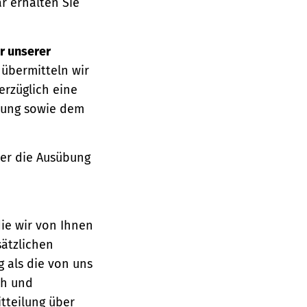
r erhalten Sie
r unserer
 übermitteln wir
erzüglich eine
ärung sowie dem
über die Ausübung
die wir von Ihnen
sätzlichen
g als die von uns
ch und
tteilung über