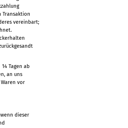
ckzahlung
n Transaktion
deres vereinbart;
hnet.
ückerhalten
 zurückgesandt
n 14 Tagen ab
en, an uns
e Waren vor
 wenn dieser
und