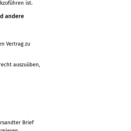
zuführen ist.
nd andere
n Vertrag zu
srecht auszuüben,
ersandter Brief
ormieren.