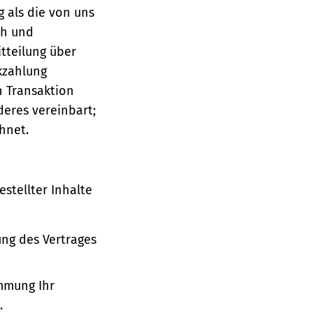
g als die von uns
ch und
tteilung über
ckzahlung
n Transaktion
deres vereinbart;
hnet.
stellter Inhalte
ung des Vertrages
immung Ihr
.