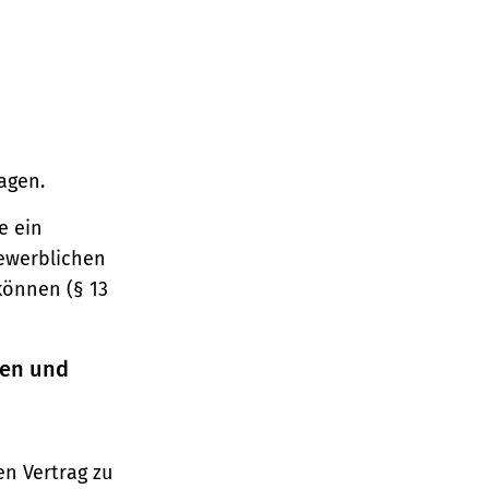
agen.
e ein
gewerblichen
können (§ 13
ren und
n Vertrag zu