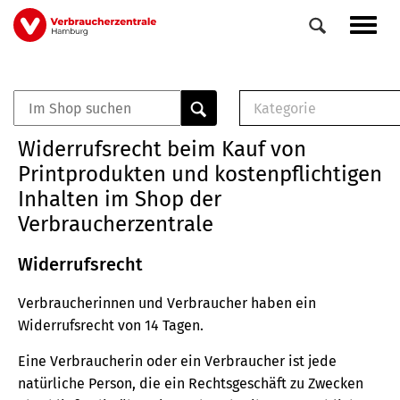
Direkt
Navig
zum
aktiv
Inhalt
Kategorie
0
Veranstaltungen
E-Book (PDF)
Widerrufsrecht beim Kauf von
Elemente
Musterbrief (RTF)
Printprodukten und kostenpflichtigen
E-Broschüre (PDF
Inhalten im Shop der
Checklisten (PDF)
Verbraucherzentrale
Broschüre
Buch
Widerrufsrecht
Verbraucherinnen und Verbraucher haben ein
Widerrufsrecht von 14 Tagen.
Eine Verbraucherin oder ein Verbraucher ist jede
natürliche Person, die ein Rechtsgeschäft zu Zwecken