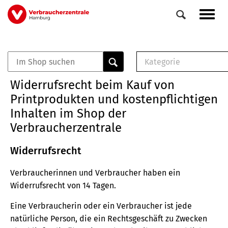
Direkt
Navig
zum
aktiv
Inhalt
Kategorie
0
Veranstaltungen
E-Book (PDF)
Widerrufsrecht beim Kauf von
Elemente
Musterbrief (RTF)
Printprodukten und kostenpflichtigen
E-Broschüre (PDF
Inhalten im Shop der
Checklisten (PDF)
Verbraucherzentrale
Broschüre
Buch
Widerrufsrecht
Verbraucherinnen und Verbraucher haben ein
Widerrufsrecht von 14 Tagen.
Eine Verbraucherin oder ein Verbraucher ist jede
natürliche Person, die ein Rechtsgeschäft zu Zwecken