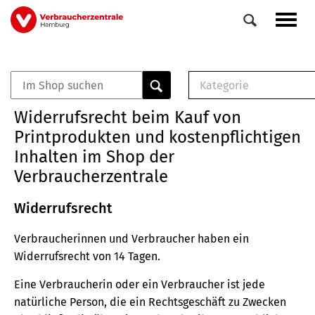
Direkt
Navig
zum
aktiv
Inhalt
Kategorie
0
Veranstaltungen
E-Book (PDF)
Widerrufsrecht beim Kauf von
Elemente
Musterbrief (RTF)
Printprodukten und kostenpflichtigen
E-Broschüre (PDF
Inhalten im Shop der
Checklisten (PDF)
Verbraucherzentrale
Broschüre
Buch
Widerrufsrecht
Verbraucherinnen und Verbraucher haben ein
Widerrufsrecht von 14 Tagen.
Eine Verbraucherin oder ein Verbraucher ist jede
natürliche Person, die ein Rechtsgeschäft zu Zwecken