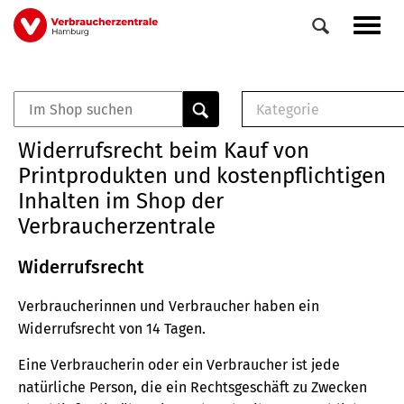
Direkt
Navig
zum
aktiv
Inhalt
Kategorie
0
Veranstaltungen
E-Book (PDF)
Widerrufsrecht beim Kauf von
Elemente
Musterbrief (RTF)
Printprodukten und kostenpflichtigen
E-Broschüre (PDF
Inhalten im Shop der
Checklisten (PDF)
Verbraucherzentrale
Broschüre
Buch
Widerrufsrecht
Verbraucherinnen und Verbraucher haben ein
Widerrufsrecht von 14 Tagen.
Eine Verbraucherin oder ein Verbraucher ist jede
natürliche Person, die ein Rechtsgeschäft zu Zwecken