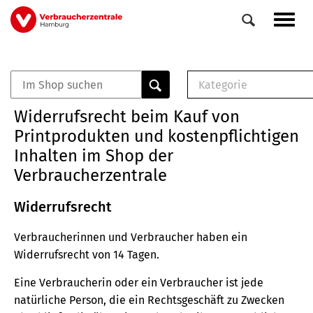
Direkt
Navig
zum
aktiv
Inhalt
Kategorie
0
Veranstaltungen
E-Book (PDF)
Widerrufsrecht beim Kauf von
Elemente
Musterbrief (RTF)
Printprodukten und kostenpflichtigen
E-Broschüre (PDF
Inhalten im Shop der
Checklisten (PDF)
Verbraucherzentrale
Broschüre
Buch
Widerrufsrecht
Verbraucherinnen und Verbraucher haben ein
Widerrufsrecht von 14 Tagen.
Eine Verbraucherin oder ein Verbraucher ist jede
natürliche Person, die ein Rechtsgeschäft zu Zwecken