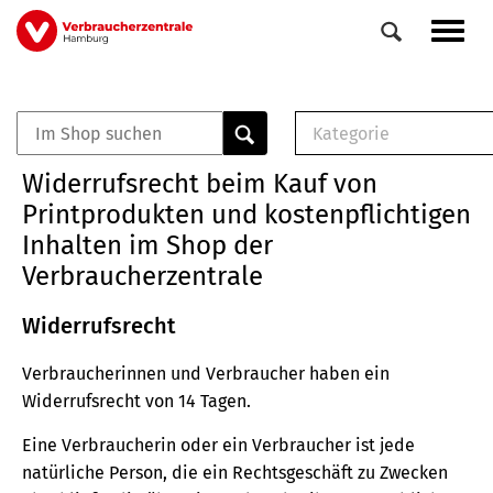
Direkt
Navig
zum
aktiv
Inhalt
Kategorie
0
Veranstaltungen
E-Book (PDF)
Widerrufsrecht beim Kauf von
Elemente
Musterbrief (RTF)
Printprodukten und kostenpflichtigen
E-Broschüre (PDF
Inhalten im Shop der
Checklisten (PDF)
Verbraucherzentrale
Broschüre
Buch
Widerrufsrecht
Verbraucherinnen und Verbraucher haben ein
Widerrufsrecht von 14 Tagen.
Eine Verbraucherin oder ein Verbraucher ist jede
natürliche Person, die ein Rechtsgeschäft zu Zwecken