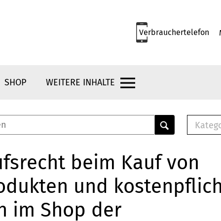
Verbrauchertelefon
SHOP
WEITERE INHALTE
Kateg
E-
Mus
fsrecht beim Kauf von
E-B
odukten und kostenpflic
Che
Br
n im Shop der
Bu