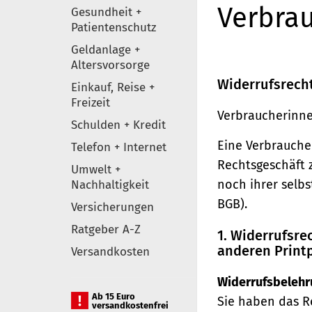
Verbrau
Gesundheit +
Patientenschutz
Geldanlage +
Altersvorsorge
Widerrufsrech
Einkauf, Reise +
Freizeit
Verbraucherinne
Schulden + Kredit
Eine Verbraucher
Telefon + Internet
Rechtsgeschäft 
Umwelt +
noch ihrer selb
Nachhaltigkeit
BGB).
Versicherungen
Ratgeber A-Z
1. Widerrufsr
anderen Print
Versandkosten
Widerrufsbelehr
Ab 15 Euro
Sie haben das R
versandkostenfrei