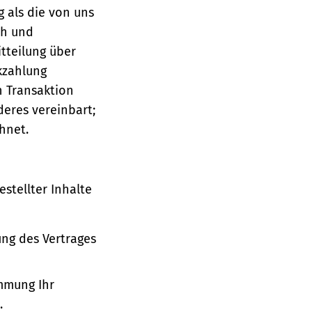
g als die von uns
ch und
tteilung über
ckzahlung
n Transaktion
deres vereinbart;
hnet.
stellter Inhalte
ung des Vertrages
immung Ihr
.