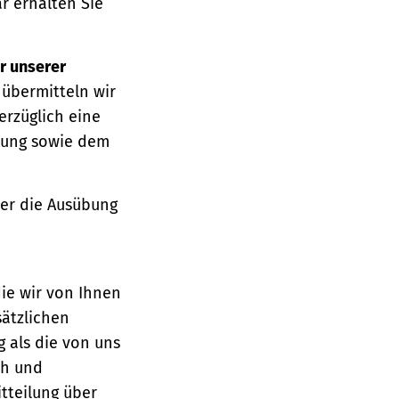
r erhalten Sie
r unserer
 übermitteln wir
erzüglich eine
ärung sowie dem
über die Ausübung
die wir von Ihnen
sätzlichen
g als die von uns
ch und
tteilung über