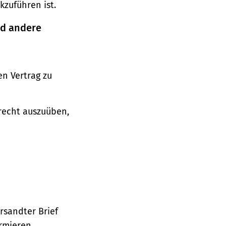
zuführen ist.
nd andere
n Vertrag zu
srecht auszuüben,
ersandter Brief
ormieren.