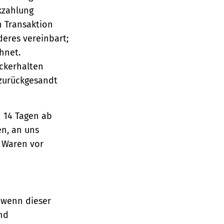
ckzahlung
n Transaktion
deres vereinbart;
hnet.
ückerhalten
 zurückgesandt
n 14 Tagen ab
en, an uns
e Waren vor
 wenn dieser
und