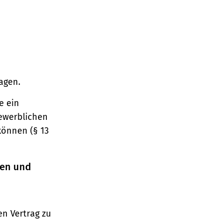
agen.
e ein
gewerblichen
können (§ 13
ren und
n Vertrag zu