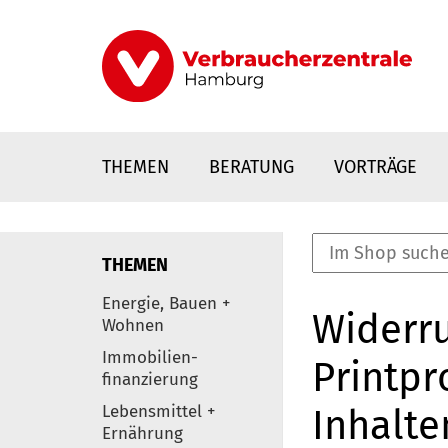
Direkt
zum
Inhalt
THEMEN
BERATUNG
VORTRÄGE
THEMEN
nstaltungen
Energie, Bauen +
Widerru
0
Wohnen
Elemente
Immobilien-
Printpr
finanzierung
Lebensmittel +
Inhalte
Ernährung