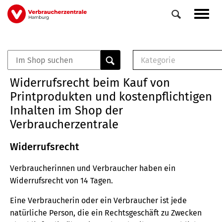
Direkt
Navig
zum
aktiv
Inhalt
Kategorie
0
Veranstaltungen
E-Book (PDF)
Widerrufsrecht beim Kauf von
Elemente
Musterbrief (RTF)
Printprodukten und kostenpflichtigen
E-Broschüre (PDF
Inhalten im Shop der
Checklisten (PDF)
Verbraucherzentrale
Broschüre
Buch
Widerrufsrecht
Verbraucherinnen und Verbraucher haben ein
Widerrufsrecht von 14 Tagen.
Eine Verbraucherin oder ein Verbraucher ist jede
natürliche Person, die ein Rechtsgeschäft zu Zwecken