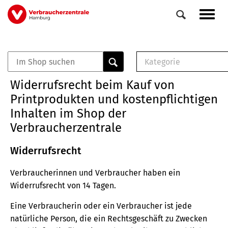
Direkt
Navig
zum
aktiv
Inhalt
Kategorie
0
Veranstaltungen
E-Book (PDF)
Widerrufsrecht beim Kauf von
Elemente
Musterbrief (RTF)
Printprodukten und kostenpflichtigen
E-Broschüre (PDF
Inhalten im Shop der
Checklisten (PDF)
Verbraucherzentrale
Broschüre
Buch
Widerrufsrecht
Verbraucherinnen und Verbraucher haben ein
Widerrufsrecht von 14 Tagen.
Eine Verbraucherin oder ein Verbraucher ist jede
natürliche Person, die ein Rechtsgeschäft zu Zwecken