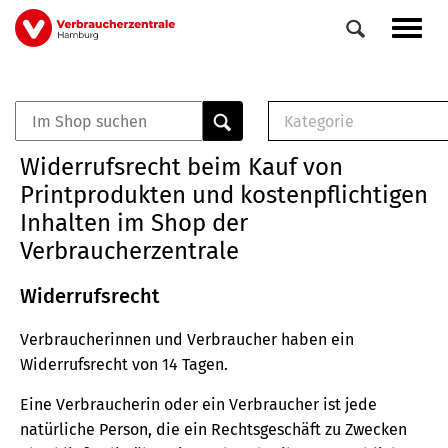
Direkt
Navig
zum
aktiv
Inhalt
Kategorie
0
Veranstaltungen
E-Book (PDF)
Widerrufsrecht beim Kauf von
Elemente
Musterbrief (RTF)
Printprodukten und kostenpflichtigen
E-Broschüre (PDF
Inhalten im Shop der
Checklisten (PDF)
Verbraucherzentrale
Broschüre
Buch
Widerrufsrecht
Verbraucherinnen und Verbraucher haben ein
Widerrufsrecht von 14 Tagen.
Eine Verbraucherin oder ein Verbraucher ist jede
natürliche Person, die ein Rechtsgeschäft zu Zwecken