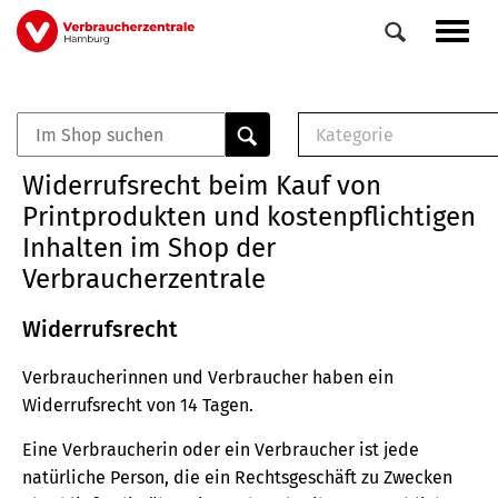
Direkt
Navig
zum
aktiv
Inhalt
Kategorie
0
Veranstaltungen
E-Book (PDF)
Widerrufsrecht beim Kauf von
Elemente
Musterbrief (RTF)
Printprodukten und kostenpflichtigen
E-Broschüre (PDF
Inhalten im Shop der
Checklisten (PDF)
Verbraucherzentrale
Broschüre
Buch
Widerrufsrecht
Verbraucherinnen und Verbraucher haben ein
Widerrufsrecht von 14 Tagen.
Eine Verbraucherin oder ein Verbraucher ist jede
natürliche Person, die ein Rechtsgeschäft zu Zwecken