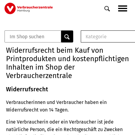
Direkt
Navig
zum
aktiv
Inhalt
Kategorie
0
Veranstaltungen
E-Book (PDF)
Widerrufsrecht beim Kauf von
Elemente
Musterbrief (RTF)
Printprodukten und kostenpflichtigen
E-Broschüre (PDF
Inhalten im Shop der
Checklisten (PDF)
Verbraucherzentrale
Broschüre
Buch
Widerrufsrecht
Verbraucherinnen und Verbraucher haben ein
Widerrufsrecht von 14 Tagen.
Eine Verbraucherin oder ein Verbraucher ist jede
natürliche Person, die ein Rechtsgeschäft zu Zwecken