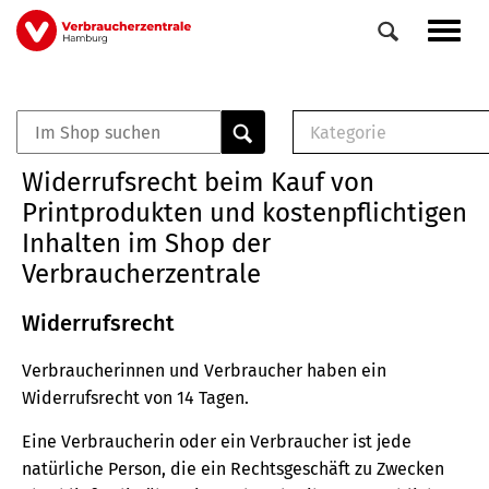
Direkt
Navig
zum
aktiv
Inhalt
Kategorie
0
Veranstaltungen
E-Book (PDF)
Widerrufsrecht beim Kauf von
Elemente
Musterbrief (RTF)
Printprodukten und kostenpflichtigen
E-Broschüre (PDF
Inhalten im Shop der
Checklisten (PDF)
Verbraucherzentrale
Broschüre
Buch
Widerrufsrecht
Verbraucherinnen und Verbraucher haben ein
Widerrufsrecht von 14 Tagen.
Eine Verbraucherin oder ein Verbraucher ist jede
natürliche Person, die ein Rechtsgeschäft zu Zwecken