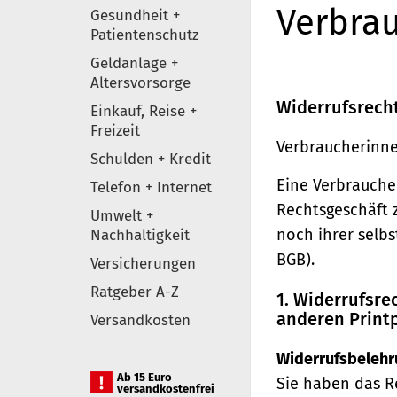
Verbrau
Gesundheit +
Patientenschutz
Geldanlage +
Altersvorsorge
Widerrufsrech
Einkauf, Reise +
Freizeit
Verbraucherinne
Schulden + Kredit
Eine Verbraucher
Telefon + Internet
Rechtsgeschäft 
Umwelt +
noch ihrer selb
Nachhaltigkeit
BGB).
Versicherungen
Ratgeber A-Z
1. Widerrufsr
anderen Print
Versandkosten
Widerrufsbelehr
Ab 15 Euro
Sie haben das R
versandkostenfrei