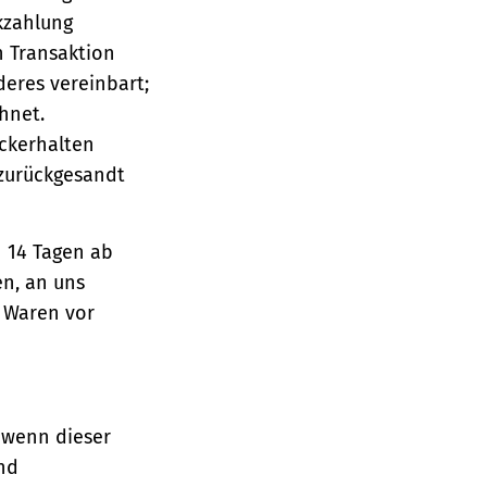
ckzahlung
n Transaktion
deres vereinbart;
hnet.
ückerhalten
 zurückgesandt
n 14 Tagen ab
en, an uns
e Waren vor
 wenn dieser
und