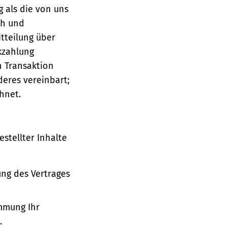
g als die von uns
ch und
tteilung über
ckzahlung
n Transaktion
deres vereinbart;
hnet.
stellter Inhalte
ung des Vertrages
immung Ihr
.