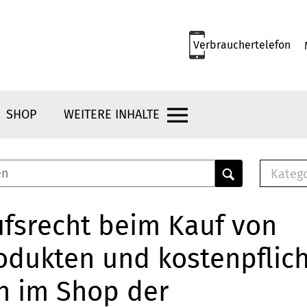
Verbrauchertelefon
SHOP
WEITERE INHALTE
Kateg
E-
Mus
fsrecht beim Kauf von
E-B
odukten und kostenpflic
Che
Br
n im Shop der
Bu