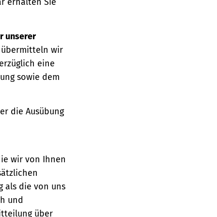
r erhalten Sie
r unserer
 übermitteln wir
erzüglich eine
ärung sowie dem
über die Ausübung
die wir von Ihnen
sätzlichen
g als die von uns
ch und
tteilung über