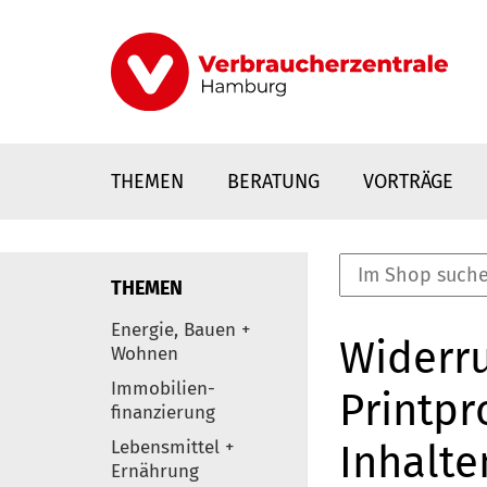
Direkt
zum
Inhalt
THEMEN
BERATUNG
VORTRÄGE
THEMEN
nstaltungen
Energie, Bauen +
Widerru
0
Wohnen
Elemente
Immobilien-
Printpr
finanzierung
Lebensmittel +
Inhalte
Ernährung