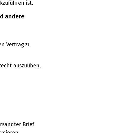
zuführen ist.
nd andere
n Vertrag zu
srecht auszuüben,
ersandter Brief
ormieren.