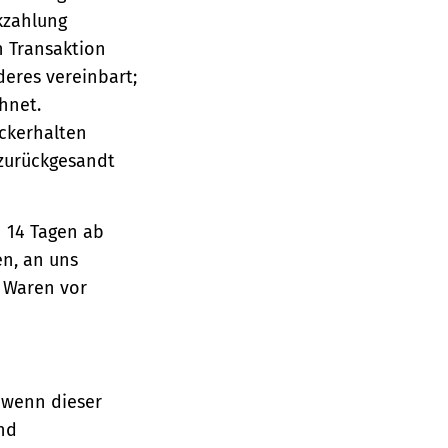
ckzahlung
n Transaktion
deres vereinbart;
hnet.
ückerhalten
 zurückgesandt
n 14 Tagen ab
en, an uns
e Waren vor
 wenn dieser
und