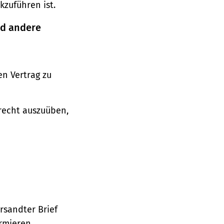
zuführen ist.
nd andere
n Vertrag zu
srecht auszuüben,
ersandter Brief
ormieren.