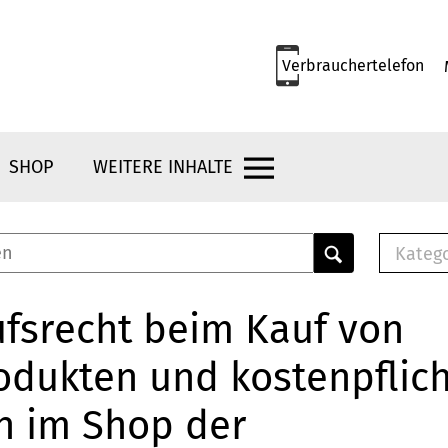
Verbrauchertelefon
SHOP
WEITERE INHALTE
Kateg
E-
Mus
fsrecht beim Kauf von
E-B
odukten und kostenpflic
Che
Br
n im Shop der
Bu