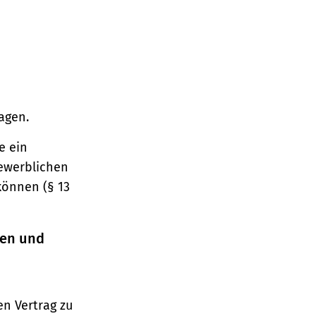
agen.
e ein
gewerblichen
können (§ 13
ren und
n Vertrag zu