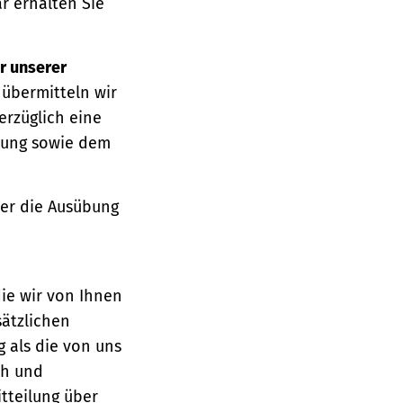
r erhalten Sie
r unserer
 übermitteln wir
erzüglich eine
ärung sowie dem
über die Ausübung
die wir von Ihnen
sätzlichen
g als die von uns
ch und
tteilung über