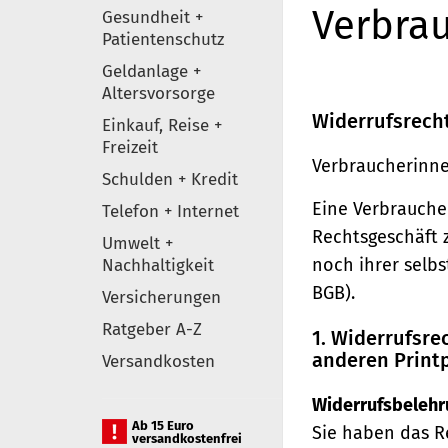
Verbrau
Gesundheit +
Patientenschutz
Geldanlage +
Altersvorsorge
Widerrufsrech
Einkauf, Reise +
Freizeit
Verbraucherinne
Schulden + Kredit
Eine Verbraucher
Telefon + Internet
Rechtsgeschäft 
Umwelt +
noch ihrer selb
Nachhaltigkeit
BGB).
Versicherungen
Ratgeber A-Z
1. Widerrufsr
anderen Print
Versandkosten
Widerrufsbelehr
Ab 15 Euro
Sie haben das R
versandkostenfrei