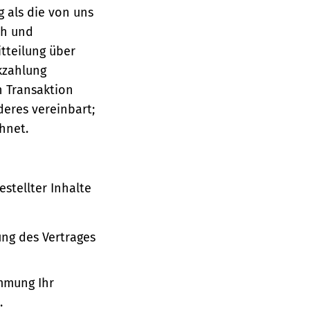
g als die von uns
ch und
tteilung über
ckzahlung
n Transaktion
deres vereinbart;
hnet.
stellter Inhalte
ung des Vertrages
immung Ihr
.