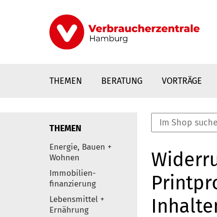
Direkt
zum
Inhalt
THEMEN
BERATUNG
VORTRÄGE
THEMEN
nstaltungen
Energie, Bauen +
Widerru
0
Wohnen
Elemente
Immobilien-
Printpr
finanzierung
Lebensmittel +
Inhalte
Ernährung