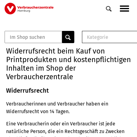
Direkt
Navig
zum
aktiv
Inhalt
Kategorie
0
Veranstaltungen
E-Book (PDF)
Widerrufsrecht beim Kauf von
Elemente
Musterbrief (RTF)
Printprodukten und kostenpflichtigen
E-Broschüre (PDF
Inhalten im Shop der
Checklisten (PDF)
Verbraucherzentrale
Broschüre
Buch
Widerrufsrecht
Verbraucherinnen und Verbraucher haben ein
Widerrufsrecht von 14 Tagen.
Eine Verbraucherin oder ein Verbraucher ist jede
natürliche Person, die ein Rechtsgeschäft zu Zwecken