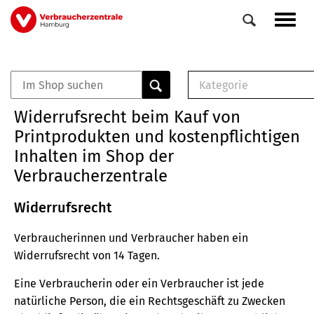
Direkt
Navig
zum
aktiv
Inhalt
Kategorie
0
Veranstaltungen
E-Book (PDF)
Widerrufsrecht beim Kauf von
Elemente
Musterbrief (RTF)
Printprodukten und kostenpflichtigen
E-Broschüre (PDF
Inhalten im Shop der
Checklisten (PDF)
Verbraucherzentrale
Broschüre
Buch
Widerrufsrecht
Verbraucherinnen und Verbraucher haben ein
Widerrufsrecht von 14 Tagen.
Eine Verbraucherin oder ein Verbraucher ist jede
natürliche Person, die ein Rechtsgeschäft zu Zwecken