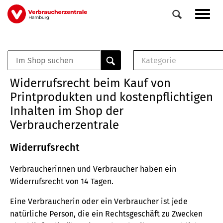
Direkt
Navig
zum
aktiv
Inhalt
Kategorie
0
Veranstaltungen
E-Book (PDF)
Widerrufsrecht beim Kauf von
Elemente
Musterbrief (RTF)
Printprodukten und kostenpflichtigen
E-Broschüre (PDF
Inhalten im Shop der
Checklisten (PDF)
Verbraucherzentrale
Broschüre
Buch
Widerrufsrecht
Verbraucherinnen und Verbraucher haben ein
Widerrufsrecht von 14 Tagen.
Eine Verbraucherin oder ein Verbraucher ist jede
natürliche Person, die ein Rechtsgeschäft zu Zwecken