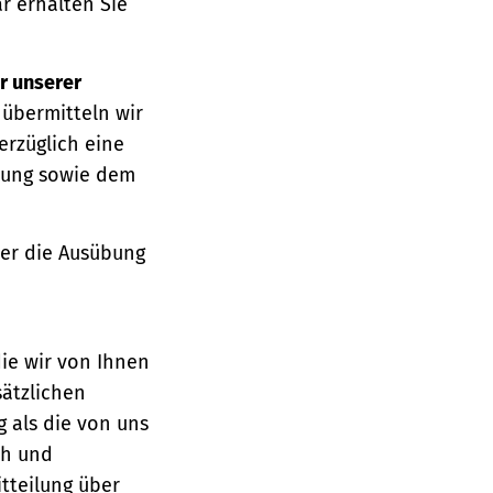
r erhalten Sie
r unserer
 übermitteln wir
erzüglich eine
ärung sowie dem
über die Ausübung
die wir von Ihnen
sätzlichen
g als die von uns
ch und
tteilung über