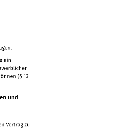
agen.
e ein
gewerblichen
können (§ 13
ren und
n Vertrag zu