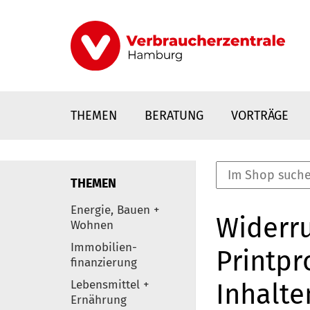
Direkt
zum
Inhalt
THEMEN
BERATUNG
VORTRÄGE
THEMEN
nstaltungen
Energie, Bauen +
Widerru
0
Wohnen
Elemente
Immobilien-
Printpr
finanzierung
Lebensmittel +
Inhalte
Ernährung