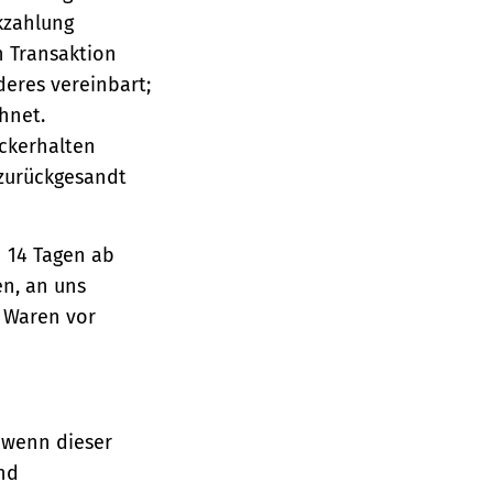
ckzahlung
n Transaktion
deres vereinbart;
hnet.
ückerhalten
 zurückgesandt
n 14 Tagen ab
en, an uns
e Waren vor
 wenn dieser
und