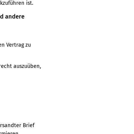
zuführen ist.
nd andere
n Vertrag zu
srecht auszuüben,
ersandter Brief
ormieren.