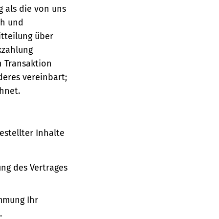
g als die von uns
ch und
tteilung über
ckzahlung
n Transaktion
deres vereinbart;
hnet.
stellter Inhalte
ung des Vertrages
immung Ihr
.