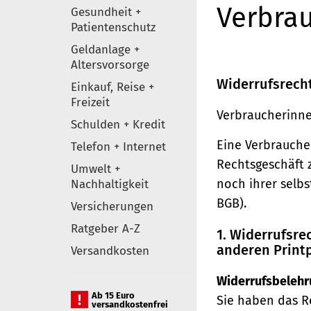
Verbrau
Gesundheit +
Patientenschutz
Geldanlage +
Altersvorsorge
Widerrufsrech
Einkauf, Reise +
Freizeit
Verbraucherinne
Schulden + Kredit
Eine Verbraucher
Telefon + Internet
Rechtsgeschäft 
Umwelt +
noch ihrer selb
Nachhaltigkeit
BGB).
Versicherungen
Ratgeber A-Z
1. Widerrufsr
anderen Print
Versandkosten
Widerrufsbelehr
Ab 15 Euro
Sie haben das R
versandkostenfrei