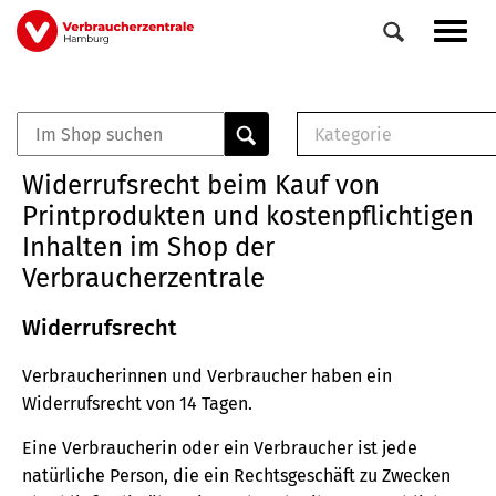
Direkt
Navig
zum
aktiv
Inhalt
Kategorie
0
Veranstaltungen
E-Book (PDF)
Widerrufsrecht beim Kauf von
Elemente
Musterbrief (RTF)
Printprodukten und kostenpflichtigen
E-Broschüre (PDF
Inhalten im Shop der
Checklisten (PDF)
Verbraucherzentrale
Broschüre
Buch
Widerrufsrecht
Verbraucherinnen und Verbraucher haben ein
Widerrufsrecht von 14 Tagen.
Eine Verbraucherin oder ein Verbraucher ist jede
natürliche Person, die ein Rechtsgeschäft zu Zwecken