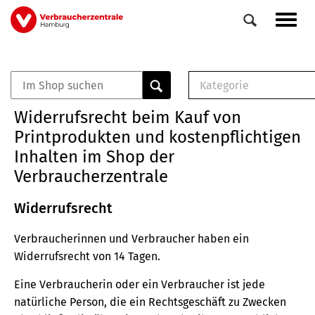
Direkt
Navig
zum
aktiv
Inhalt
Kategorie
0
Veranstaltungen
E-Book (PDF)
Widerrufsrecht beim Kauf von
Elemente
Musterbrief (RTF)
Printprodukten und kostenpflichtigen
E-Broschüre (PDF
Inhalten im Shop der
Checklisten (PDF)
Verbraucherzentrale
Broschüre
Buch
Widerrufsrecht
Verbraucherinnen und Verbraucher haben ein
Widerrufsrecht von 14 Tagen.
Eine Verbraucherin oder ein Verbraucher ist jede
natürliche Person, die ein Rechtsgeschäft zu Zwecken