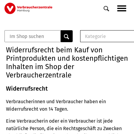
Direkt
Navig
zum
aktiv
Inhalt
Kategorie
0
Veranstaltungen
E-Book (PDF)
Widerrufsrecht beim Kauf von
Elemente
Musterbrief (RTF)
Printprodukten und kostenpflichtigen
E-Broschüre (PDF
Inhalten im Shop der
Checklisten (PDF)
Verbraucherzentrale
Broschüre
Buch
Widerrufsrecht
Verbraucherinnen und Verbraucher haben ein
Widerrufsrecht von 14 Tagen.
Eine Verbraucherin oder ein Verbraucher ist jede
natürliche Person, die ein Rechtsgeschäft zu Zwecken