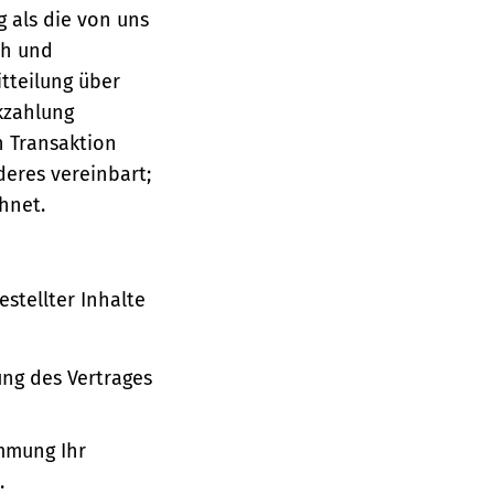
g als die von uns
ch und
tteilung über
ckzahlung
n Transaktion
deres vereinbart;
hnet.
stellter Inhalte
ung des Vertrages
immung Ihr
.