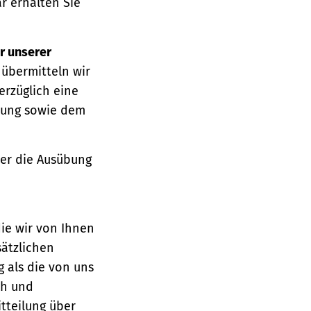
r erhalten Sie
r unserer
 übermitteln wir
erzüglich eine
ärung sowie dem
über die Ausübung
die wir von Ihnen
sätzlichen
g als die von uns
ch und
tteilung über