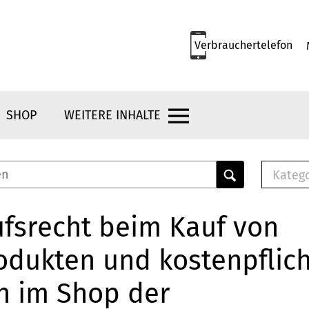
Verbrauchertelefon
SHOP
WEITERE INHALTE
Kateg
E-
Mus
fsrecht beim Kauf von
E-B
odukten und kostenpflic
Che
Br
n im Shop der
Bu