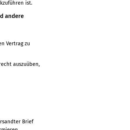
zuführen ist.
nd andere
n Vertrag zu
srecht auszuüben,
ersandter Brief
ormieren.