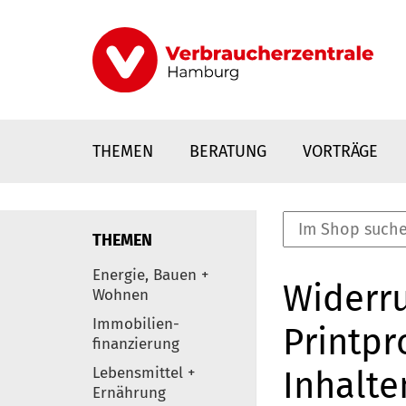
Direkt
zum
Inhalt
THEMEN
BERATUNG
VORTRÄGE
THEMEN
nstaltungen
Energie, Bauen +
Widerru
0
Wohnen
Elemente
Immobilien-
Printpr
finanzierung
Lebensmittel +
Inhalte
Ernährung