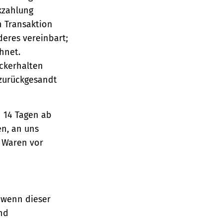
ckzahlung
n Transaktion
deres vereinbart;
hnet.
ückerhalten
 zurückgesandt
n 14 Tagen ab
en, an uns
e Waren vor
 wenn dieser
und