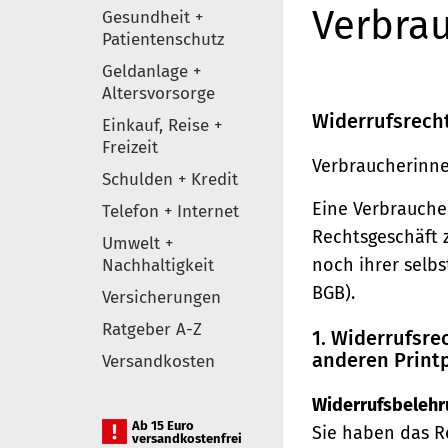
Verbrau
Gesundheit +
Patientenschutz
Geldanlage +
Altersvorsorge
Widerrufsrech
Einkauf, Reise +
Freizeit
Verbraucherinne
Schulden + Kredit
Eine Verbraucher
Telefon + Internet
Rechtsgeschäft 
Umwelt +
noch ihrer selb
Nachhaltigkeit
BGB).
Versicherungen
Ratgeber A-Z
1. Widerrufsr
anderen Print
Versandkosten
Widerrufsbelehr
Ab 15 Euro
Sie haben das R
versandkostenfrei