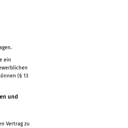
agen.
e ein
gewerblichen
können (§ 13
ren und
n Vertrag zu