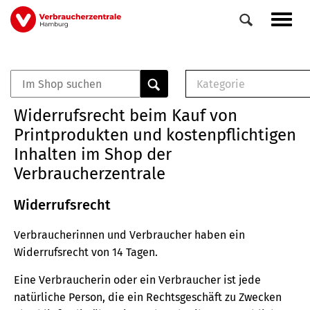
Direkt
Navig
zum
aktiv
Inhalt
Kategorie
0
Veranstaltungen
E-Book (PDF)
Widerrufsrecht beim Kauf von
Elemente
Musterbrief (RTF)
Printprodukten und kostenpflichtigen
E-Broschüre (PDF
Inhalten im Shop der
Checklisten (PDF)
Verbraucherzentrale
Broschüre
Buch
Widerrufsrecht
Verbraucherinnen und Verbraucher haben ein
Widerrufsrecht von 14 Tagen.
Eine Verbraucherin oder ein Verbraucher ist jede
natürliche Person, die ein Rechtsgeschäft zu Zwecken