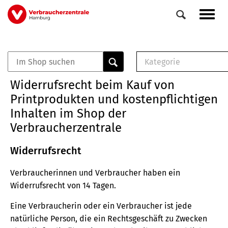
Direkt
Navig
zum
aktiv
Inhalt
Kategorie
0
Veranstaltungen
E-Book (PDF)
Widerrufsrecht beim Kauf von
Elemente
Musterbrief (RTF)
Printprodukten und kostenpflichtigen
E-Broschüre (PDF
Inhalten im Shop der
Checklisten (PDF)
Verbraucherzentrale
Broschüre
Buch
Widerrufsrecht
Verbraucherinnen und Verbraucher haben ein
Widerrufsrecht von 14 Tagen.
Eine Verbraucherin oder ein Verbraucher ist jede
natürliche Person, die ein Rechtsgeschäft zu Zwecken