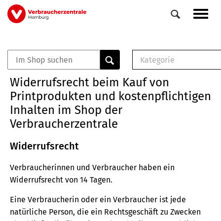
Direkt
Navig
zum
aktiv
Inhalt
Kategorie
0
Veranstaltungen
E-Book (PDF)
Widerrufsrecht beim Kauf von
Elemente
Musterbrief (RTF)
Printprodukten und kostenpflichtigen
E-Broschüre (PDF
Inhalten im Shop der
Checklisten (PDF)
Verbraucherzentrale
Broschüre
Buch
Widerrufsrecht
Verbraucherinnen und Verbraucher haben ein
Widerrufsrecht von 14 Tagen.
Eine Verbraucherin oder ein Verbraucher ist jede
natürliche Person, die ein Rechtsgeschäft zu Zwecken