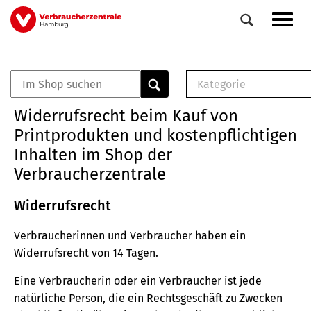
Direkt
Navig
zum
aktiv
Inhalt
Kategorie
0
Veranstaltungen
E-Book (PDF)
Widerrufsrecht beim Kauf von
Elemente
Musterbrief (RTF)
Printprodukten und kostenpflichtigen
E-Broschüre (PDF
Inhalten im Shop der
Checklisten (PDF)
Verbraucherzentrale
Broschüre
Buch
Widerrufsrecht
Verbraucherinnen und Verbraucher haben ein
Widerrufsrecht von 14 Tagen.
Eine Verbraucherin oder ein Verbraucher ist jede
natürliche Person, die ein Rechtsgeschäft zu Zwecken