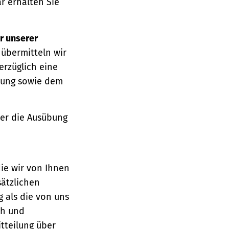
r erhalten Sie
r unserer
 übermitteln wir
erzüglich eine
ärung sowie dem
über die Ausübung
die wir von Ihnen
sätzlichen
g als die von uns
ch und
tteilung über