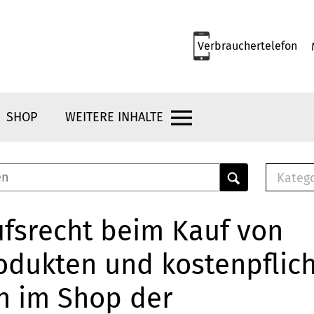
Verbrauchertelefon
SHOP
WEITERE INHALTE
Kateg
E-
Mus
fsrecht beim Kauf von
E-B
odukten und kostenpflic
Che
Br
n im Shop der
Bu