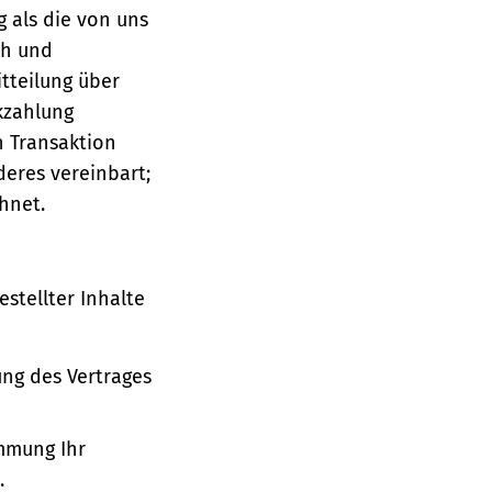
g als die von uns
ch und
tteilung über
ckzahlung
n Transaktion
deres vereinbart;
hnet.
stellter Inhalte
ung des Vertrages
immung Ihr
.