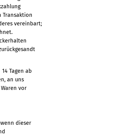
ckzahlung
n Transaktion
deres vereinbart;
hnet.
ückerhalten
 zurückgesandt
n 14 Tagen ab
en, an uns
e Waren vor
 wenn dieser
und