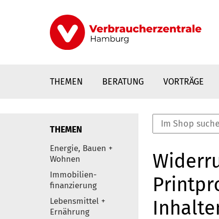
Direkt
zum
Inhalt
THEMEN
BERATUNG
VORTRÄGE
THEMEN
nstaltungen
Energie, Bauen +
Widerru
0
Wohnen
Elemente
Immobilien-
Printpr
finanzierung
Lebensmittel +
Inhalte
Ernährung