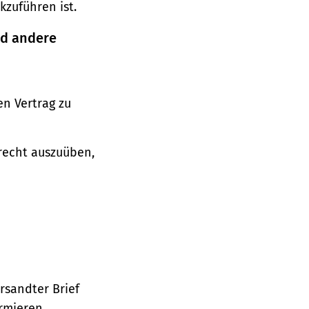
zuführen ist.
nd andere
n Vertrag zu
srecht auszuüben,
ersandter Brief
ormieren.