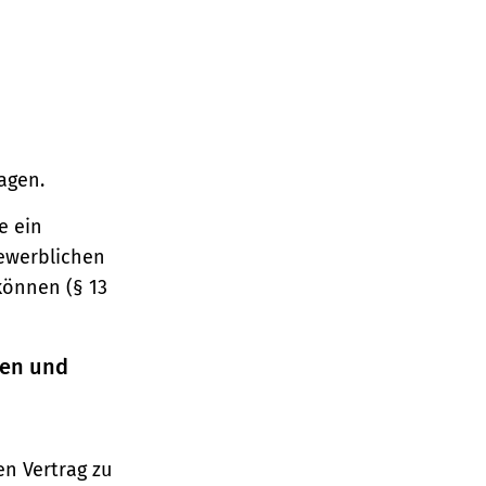
agen.
e ein
gewerblichen
können (§ 13
ren und
n Vertrag zu