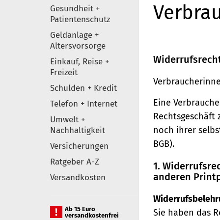
Verbrau
Gesundheit +
Patientenschutz
Geldanlage +
Altersvorsorge
Widerrufsrech
Einkauf, Reise +
Freizeit
Verbraucherinne
Schulden + Kredit
Eine Verbraucher
Telefon + Internet
Rechtsgeschäft 
Umwelt +
noch ihrer selb
Nachhaltigkeit
BGB).
Versicherungen
Ratgeber A-Z
1. Widerrufsr
anderen Print
Versandkosten
Widerrufsbelehr
Ab 15 Euro
Sie haben das R
versandkostenfrei