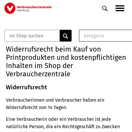
Direkt
Navig
zum
aktiv
Inhalt
Kategorie
0
Veranstaltungen
E-Book (PDF)
Widerrufsrecht beim Kauf von
Elemente
Musterbrief (RTF)
Printprodukten und kostenpflichtigen
E-Broschüre (PDF
Inhalten im Shop der
Checklisten (PDF)
Verbraucherzentrale
Broschüre
Buch
Widerrufsrecht
Verbraucherinnen und Verbraucher haben ein
Widerrufsrecht von 14 Tagen.
Eine Verbraucherin oder ein Verbraucher ist jede
natürliche Person, die ein Rechtsgeschäft zu Zwecken