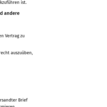
zuführen ist.
nd andere
n Vertrag zu
srecht auszuüben,
ersandter Brief
ormieren.