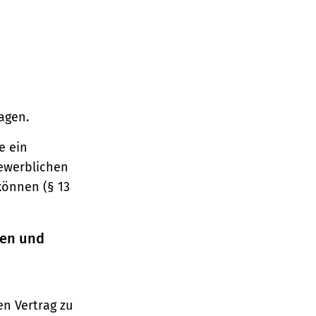
agen.
e ein
gewerblichen
können (§ 13
ren und
n Vertrag zu