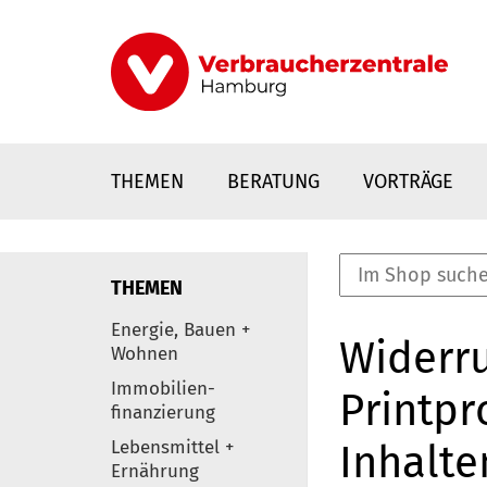
Direkt
zum
Inhalt
THEMEN
BERATUNG
VORTRÄGE
THEMEN
nstaltungen
Energie, Bauen +
Widerru
0
Wohnen
Elemente
Immobilien-
Printpr
finanzierung
Lebensmittel +
Inhalte
Ernährung