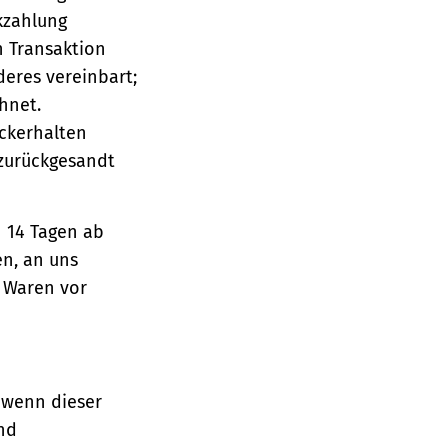
ckzahlung
n Transaktion
deres vereinbart;
hnet.
ückerhalten
 zurückgesandt
n 14 Tagen ab
en, an uns
e Waren vor
 wenn dieser
und