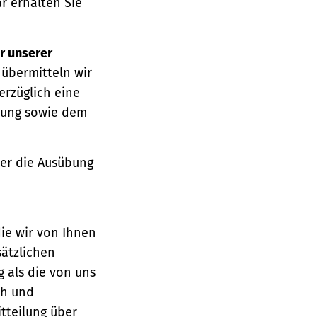
r erhalten Sie
r unserer
 übermitteln wir
erzüglich eine
ärung sowie dem
über die Ausübung
die wir von Ihnen
sätzlichen
g als die von uns
ch und
tteilung über