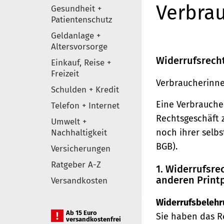
Verbrau
Gesundheit +
Patientenschutz
Geldanlage +
Altersvorsorge
Widerrufsrech
Einkauf, Reise +
Freizeit
Verbraucherinne
Schulden + Kredit
Eine Verbraucher
Telefon + Internet
Rechtsgeschäft 
Umwelt +
noch ihrer selb
Nachhaltigkeit
BGB).
Versicherungen
Ratgeber A-Z
1. Widerrufsr
anderen Print
Versandkosten
Widerrufsbelehr
Ab 15 Euro
Sie haben das R
versandkostenfrei