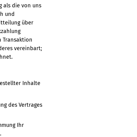
g als die von uns
ch und
tteilung über
ckzahlung
n Transaktion
deres vereinbart;
hnet.
stellter Inhalte
ung des Vertrages
immung Ihr
.