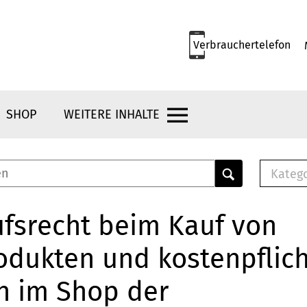
Verbrauchertelefon
SHOP
WEITERE INHALTE
Kateg
E-
Mus
fsrecht beim Kauf von
E-B
odukten und kostenpflic
Che
Br
n im Shop der
Bu