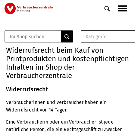
Direkt
Navig
zum
aktiv
Inhalt
Kategorie
0
Veranstaltungen
E-Book (PDF)
Widerrufsrecht beim Kauf von
Elemente
Musterbrief (RTF)
Printprodukten und kostenpflichtigen
E-Broschüre (PDF
Inhalten im Shop der
Checklisten (PDF)
Verbraucherzentrale
Broschüre
Buch
Widerrufsrecht
Verbraucherinnen und Verbraucher haben ein
Widerrufsrecht von 14 Tagen.
Eine Verbraucherin oder ein Verbraucher ist jede
natürliche Person, die ein Rechtsgeschäft zu Zwecken