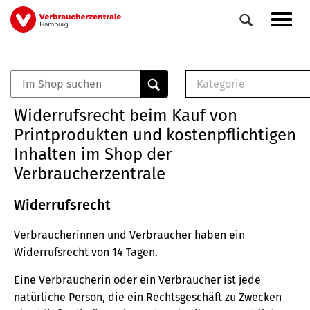
Direkt
Navig
zum
aktiv
Inhalt
Kategorie
0
Veranstaltungen
E-Book (PDF)
Widerrufsrecht beim Kauf von
Elemente
Musterbrief (RTF)
Printprodukten und kostenpflichtigen
E-Broschüre (PDF
Inhalten im Shop der
Checklisten (PDF)
Verbraucherzentrale
Broschüre
Buch
Widerrufsrecht
Verbraucherinnen und Verbraucher haben ein
Widerrufsrecht von 14 Tagen.
Eine Verbraucherin oder ein Verbraucher ist jede
natürliche Person, die ein Rechtsgeschäft zu Zwecken