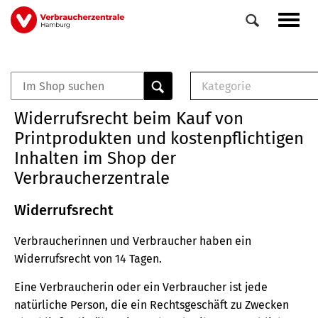
Direkt
Navig
zum
aktiv
Inhalt
Kategorie
0
Veranstaltungen
E-Book (PDF)
Widerrufsrecht beim Kauf von
Elemente
Musterbrief (RTF)
Printprodukten und kostenpflichtigen
E-Broschüre (PDF
Inhalten im Shop der
Checklisten (PDF)
Verbraucherzentrale
Broschüre
Buch
Widerrufsrecht
Verbraucherinnen und Verbraucher haben ein
Widerrufsrecht von 14 Tagen.
Eine Verbraucherin oder ein Verbraucher ist jede
natürliche Person, die ein Rechtsgeschäft zu Zwecken