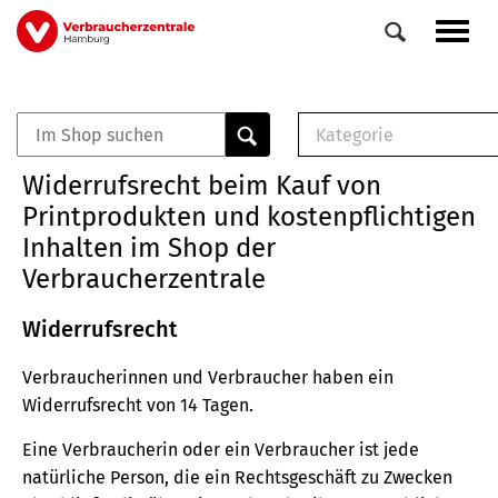
Direkt
Navig
zum
aktiv
Inhalt
Kategorie
0
Veranstaltungen
E-Book (PDF)
Widerrufsrecht beim Kauf von
Elemente
Musterbrief (RTF)
Printprodukten und kostenpflichtigen
E-Broschüre (PDF
Inhalten im Shop der
Checklisten (PDF)
Verbraucherzentrale
Broschüre
Buch
Widerrufsrecht
Verbraucherinnen und Verbraucher haben ein
Widerrufsrecht von 14 Tagen.
Eine Verbraucherin oder ein Verbraucher ist jede
natürliche Person, die ein Rechtsgeschäft zu Zwecken