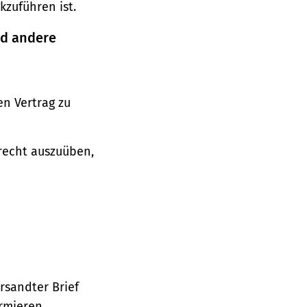
zuführen ist.
nd andere
n Vertrag zu
srecht auszuüben,
ersandter Brief
ormieren.