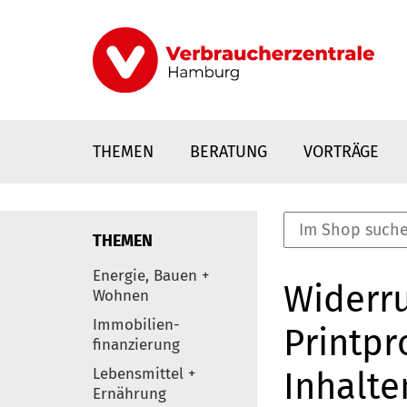
Direkt
zum
Inhalt
THEMEN
BERATUNG
VORTRÄGE
THEMEN
nstaltungen
Energie, Bauen +
Widerru
0
Wohnen
Elemente
Immobilien-
Printpr
finanzierung
Lebensmittel +
Inhalte
Ernährung