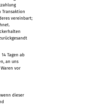
ckzahlung
n Transaktion
deres vereinbart;
hnet.
ückerhalten
 zurückgesandt
n 14 Tagen ab
en, an uns
e Waren vor
 wenn dieser
und