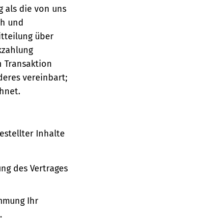
g als die von uns
ch und
tteilung über
ckzahlung
n Transaktion
deres vereinbart;
hnet.
stellter Inhalte
ung des Vertrages
immung Ihr
.