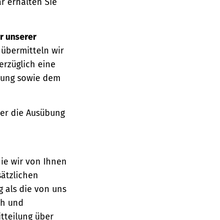
r erhalten Sie
r unserer
 übermitteln wir
erzüglich eine
ärung sowie dem
über die Ausübung
die wir von Ihnen
sätzlichen
g als die von uns
ch und
tteilung über