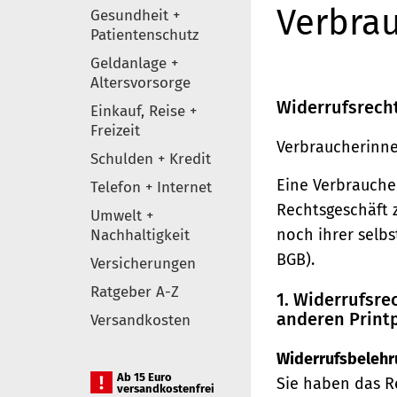
Verbrau
Gesundheit +
Patientenschutz
Geldanlage +
Altersvorsorge
Widerrufsrech
Einkauf, Reise +
Freizeit
Verbraucherinne
Schulden + Kredit
Eine Verbraucher
Telefon + Internet
Rechtsgeschäft 
Umwelt +
noch ihrer selb
Nachhaltigkeit
BGB).
Versicherungen
Ratgeber A-Z
1. Widerrufsr
anderen Print
Versandkosten
Widerrufsbelehr
Ab 15 Euro
Sie haben das R
versandkostenfrei