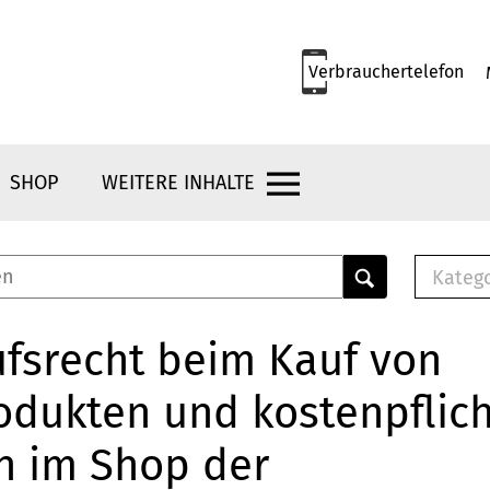
Verbrauchertelefon
SHOP
WEITERE INHALTE
Kateg
E-
Mus
fsrecht beim Kauf von
E-B
odukten und kostenpflic
Che
Br
n im Shop der
Bu