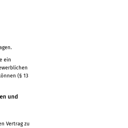
agen.
e ein
gewerblichen
können (§ 13
ren und
n Vertrag zu