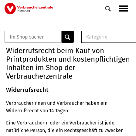
Direkt
Navig
zum
aktiv
Inhalt
Kategorie
0
Veranstaltungen
E-Book (PDF)
Widerrufsrecht beim Kauf von
Elemente
Musterbrief (RTF)
Printprodukten und kostenpflichtigen
E-Broschüre (PDF
Inhalten im Shop der
Checklisten (PDF)
Verbraucherzentrale
Broschüre
Buch
Widerrufsrecht
Verbraucherinnen und Verbraucher haben ein
Widerrufsrecht von 14 Tagen.
Eine Verbraucherin oder ein Verbraucher ist jede
natürliche Person, die ein Rechtsgeschäft zu Zwecken