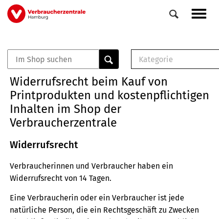
Direkt
Navig
zum
aktiv
Inhalt
Kategorie
0
Veranstaltungen
E-Book (PDF)
Widerrufsrecht beim Kauf von
Elemente
Musterbrief (RTF)
Printprodukten und kostenpflichtigen
E-Broschüre (PDF
Inhalten im Shop der
Checklisten (PDF)
Verbraucherzentrale
Broschüre
Buch
Widerrufsrecht
Verbraucherinnen und Verbraucher haben ein
Widerrufsrecht von 14 Tagen.
Eine Verbraucherin oder ein Verbraucher ist jede
natürliche Person, die ein Rechtsgeschäft zu Zwecken