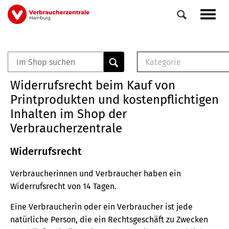
Direkt
Navig
zum
aktiv
Inhalt
Kategorie
0
Veranstaltungen
E-Book (PDF)
Widerrufsrecht beim Kauf von
Elemente
Musterbrief (RTF)
Printprodukten und kostenpflichtigen
E-Broschüre (PDF
Inhalten im Shop der
Checklisten (PDF)
Verbraucherzentrale
Broschüre
Buch
Widerrufsrecht
Verbraucherinnen und Verbraucher haben ein
Widerrufsrecht von 14 Tagen.
Eine Verbraucherin oder ein Verbraucher ist jede
natürliche Person, die ein Rechtsgeschäft zu Zwecken