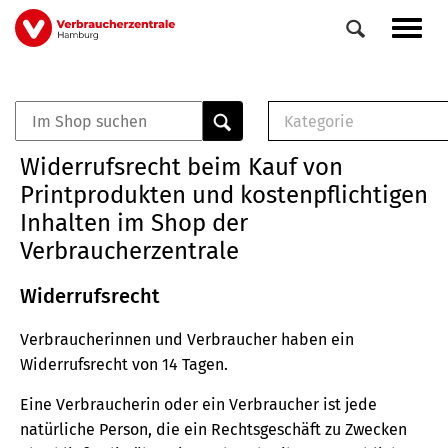
Direkt
Navig
zum
aktiv
Inhalt
Kategorie
0
Veranstaltungen
E-Book (PDF)
Widerrufsrecht beim Kauf von
Elemente
Musterbrief (RTF)
Printprodukten und kostenpflichtigen
E-Broschüre (PDF
Inhalten im Shop der
Checklisten (PDF)
Verbraucherzentrale
Broschüre
Buch
Widerrufsrecht
Verbraucherinnen und Verbraucher haben ein
Widerrufsrecht von 14 Tagen.
Eine Verbraucherin oder ein Verbraucher ist jede
natürliche Person, die ein Rechtsgeschäft zu Zwecken