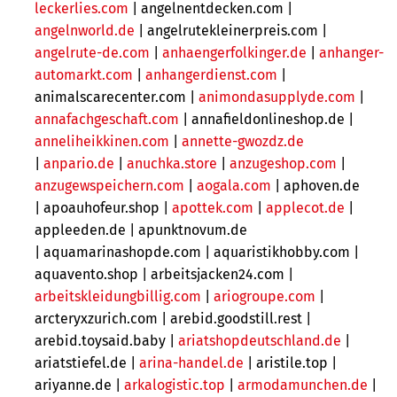
leckerlies.com
| angelnentdecken.com |
angelnworld.de
|
angelrutekleinerpreis.com |
angelrute-de.com
|
anhaengerfolkinger.de
|
anhanger-
automarkt.com
|
anhangerdienst.com
|
animalscarecenter.com |
animondasupplyde.com
|
annafachgeschaft.com
|
annafieldonlineshop.de |
anneliheikkinen.com
|
annette-gwozdz.de
|
anpario.de
|
anuchka.store
|
anzugeshop.com
|
anzugewspeichern.com
|
aogala.com
| aphoven.de
| apoauhofeur.shop |
apottek.com
|
applecot.de
|
appleeden.de | apunktnovum.de
| aquamarinashopde.com | aquaristikhobby.com |
aquavento.shop | arbeitsjacken24.com |
arbeitskleidungbillig.com
|
ariogroupe.com
|
arcteryxzurich.com |
arebid.goodstill.rest |
arebid.toysaid.baby |
ariatshopdeutschland.de
|
ariatstiefel.de |
arina-handel.de
| aristile.top |
ariyanne.de |
arkalogistic.top
|
armodamunchen.de
|