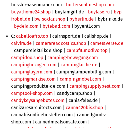
bussler-rasenmaher.com |
butlersonlineshop.com
|
buyathome24.shop
|
buyfamgift.de |
buylase.ru
|
bvp-
frobel.de
|
bw-soxlar.shop
|
byberlin.de
| bybrinke.de
|
bydeia.com
|
bytebad.com
| byyentl.com
C:
cabelloafro.top
|
cairnsport.de | calishop.de |
calvira.de
|
camerareadcostics.shop
|
cameraverse.de
|
camperelektrikde.shop
|
campfit.modivo.top
|
campidoo.shop
|
camping-bewegung.com
|
campingbezogen.com
|
campingkuche.de
|
campinglagern.com
| campinglampenbillig.com |
campingmarkise.com
|
campingmobel.com
|
campingprodukte-de.com |
campingsupplybest.com
|
camptool-shop.com
|
candycamp.shop |
candykeysangebotes.com
| canis-feles.de |
canizaresarchitects.com |
canna420bis.shop
|
cannabisonlinebestellen.com | cannedgoods-
shop.com | cannedmealsonsale.com |