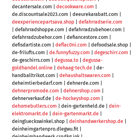
decantersale.com |
decookware.com
|
de.discountsale2023.com | deeurekarabatt.com |
deexperiencepartsava.shop
|
defahrradserie.com
| defahrradshoppe.com |
defahrradzubehoer.com |
defahrradzubehor.com | defiancestore.com |
defisdartiste.com |
deflac0ni.com
|
defoodsale.shop |
de-frilufts.com |
de.funnyfuzzy.com
|
degeschirr.com
|
de-geschirrs.com |
degussa.to
|
degussa-
goldhandel.online
|
dehaag-tech.de
|
de-
handballtrikot.com |
dehaushaltswaren.com
|
deheimtierbedarf.com |
dehnerde.com |
dehnerpromode.com
|
dehnershop.com
|
dehnerverkauf.de |
de-hockeyshop.com
|
dehomebutlers.com
|
dein-gartenheld.de |
dein-
elektromarkt.de
|
dein-gartenmarkt.de
|
deinglueckswinkel.shop
|
deinhandwerkershop.de
|
deinheimgartenpro.dlegwu.fit |
deinheimhandwerk.crqdkg.ink |