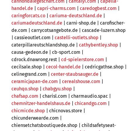
cannondalegeschaft.com
|
cantaiyi.com
|
capella-
handel.de
|
capri-charms.com
|
caredogbest.com
|
caringforcats.co
|
cariuma-deutschland.de
|
cariumadeutschland.de
|
carni-shop.de | carofischer-
de.com | carrycotsangebote.de | cascade-luzern.shop
| cassieoutlet.com |
castelli-outlets.shop
|
caterpillareutschlandshop.de |
cathybentley.shop
|
causa-gedeon.de | cb-sport.com |
cdrock.dnawrong.rest |
cd-spielerstore.com
|
cecilsale.shop |
cecol-handel.de
| cedricgathse.shop |
celinegrand.com |
center-staubsauger.de
|
ceramicjapan-de.com
|
cerealshouse.com
|
ceuhqo.shop
|
chabgyu.shop
|
chafsap.com
| charisl.com | charmaudio.spac |
chemnitzer-handelshaus.de
|
chicandgo.com
|
chicmicde.shop
|
chicnovas.store |
chicunderwearde.com |
chiensetchatsboutiquede.shop | childsafetyseat-