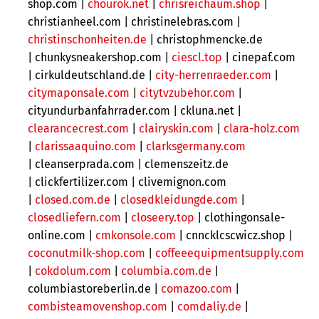
shop.com |
chourok.net
|
chrisreichaum.shop
|
christianheel.com |
christinelebras.com |
christinschonheiten.de
|
christophmencke.de
| chunkysneakershop.com |
ciescl.top
| cinepaf.com
|
cirkuldeutschland.de |
city-herrenraeder.com
|
citymaponsale.com
|
citytvzubehor.com
|
cityundurbanfahrrader.com | ckluna.net |
clearancecrest.com
|
clairyskin.com
|
clara-holz.com
|
clarissaaquino.com
|
clarksgermany.com
| cleanserprada.com | clemenszeitz.de
| clickfertilizer.com | clivemignon.com
|
closed.com.de
|
closedkleidungde.com
|
closedliefern.com
|
closeery.top
| clothingonsale-
online.com |
cmkonsole.com
|
cnncklcscwicz.shop |
coconutmilk-shop.com
|
coffeeequipmentsupply.com
|
cokdolum.com
|
columbia.com.de
|
columbiastoreberlin.de |
comazoo.com
|
combisteamovenshop.com
|
comdaliy.de
|