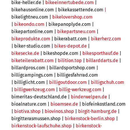
bike-heller.de |
bikeeinnertubede.com
|
bikehausonline.com |
bikekassettende.com
|
bikelightneu.com |
bikelovershop.com
|
bikeondo.com
| bikepanoplyde.com |
bikepartonline.com |
bikepartsneu.com
|
bikeprodukte.com
|
bikerabatt.com |
bikerherz.com
|
biker-studio.com |
bikes-depot.de
|
bikesecke.de
|
bikeshopde.com |
bikesporthauf.de
|
biketeilerabatt.com
|
bilition.top
|
billarddarts.de
|
billardpros.com | billardsportshop.com |
billigcampings.com |
billigesfahrrad.com
|
billiglicht.com |
billigoutdoor.com
|
billigschuh.com
|
billigwerkzeug.com
|
billig-werkzeug.com
|
bimeritas-deutschland.de |
binderwelpen.de
|
bioalnature.com |
bioamsee.de
|
biofeinkostland.com
|
biotiva.shop
|
biovinos.shop
|
birgit-hamburg.de
|
birgitterasmussen.shop |
birkenstock-berlin.shop
|
birkenstock-laufschuhe.shop
|
birkenstock-