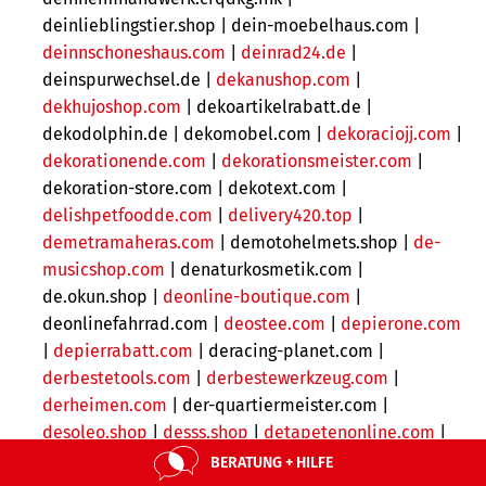
deinlieblingstier.shop |
dein-moebelhaus.com |
deinnschoneshaus.com
|
deinrad24.de
|
deinspurwechsel.de |
dekanushop.com
|
dekhujoshop.com
| dekoartikelrabatt.de |
dekodolphin.de | dekomobel.com |
dekoraciojj.com
|
dekorationende.com
|
dekorationsmeister.com
|
dekoration-store.com | dekotext.com |
delishpetfoodde.com
|
delivery420.top
|
demetramaheras.com
|
demotohelmets.shop |
de-
musicshop.com
| denaturkosmetik.com |
de.okun.shop |
deonline-boutique.com
|
deonlinefahrrad.com |
deostee.com
|
depierone.com
|
depierrabatt.com
|
deracing-planet.com |
derbestetools.com
|
derbestewerkzeug.com
|
derheimen.com
|
der-quartiermeister.com |
desoleo.shop
|
desss.shop
|
detapetenonline.com
|
deteufel.com
|
deteufelde.shop
|
deteufelsale.shop
|
BERATUNG + HILFE