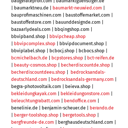
baugerateprofi.com |
baumarktguenstiger.de
| baumarktneu.de |
baumarkt-neuwied.com
|
bauprofimaschinen.com | baustoffemarket.com |
baustoffestore.com | bauunddesignde.com |
bazaarlydeals.com |
bbqingshop.com |
bbvipband.shop |
bbvipcheap.shop
|
bbvipcomplex.shop
| bbvipdocument.shop |
bbviplabel.shop | bcbocj.shop | bcbocs.shop |
bcmichelbach.de
|
bcpstores.shop
|
bct-reifen.de
|
beauty-cosmos.shop
|
becherdiscountde.shop
|
becherdiscountdeeu.shop
|
bedrocksandals-
deutschland.com
|
bedrocksandals-germany.com
|
begra-photovoltaik.com |
beieva.shop |
bekleidungkayak.com
|
bekleidungonstore.com
|
beleuchtungrabatt.com
|
bendoffice.com
|
benelinie.de | benjamin-scheuer.de |
berando.de
|
berger-toolshop.shop
|
bergetools.shop
|
bergfreunde-de.com
| berghausdeutschland.com |