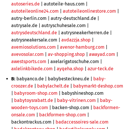
autoseries.de
| autoteile-haus.com |
autoteileonline24.com
|
autoteileonlinestore.com
|
autry-berlin.com | autry-deutschland.de |
autrysale.de | autryschuhesale.com |
autrysdeutschland.de
| autrysneakerherren.de |
autrysneakersale.com |
avdazzja.shop
|
avemiosolutions.com
|
avenor-hamburg.com
|
avevosolar.com
|
av-shopping.shop
|
awayad.com
|
awestsports.com
| axelarigatoschuhe.com |
axlelinkbikede.com
|
ayqeha.shop
|
azur-teck.de
B:
babyanco.de | babybesteckneu.de |
baby-
croozer.de
|
babylachelt.de
|
babymarkt-deshop.com
|
babyroom-shop.com
|
babyshineshop.com
|
babytoysrabatt.de
|
baby-vitrinen.com
|
baby-
wooden-toys.com
|
backen-shop.com |
backformen-
onsale.com
|
backformen-shop.com
|
backontrackus.com |
badaccessoires-sale.com