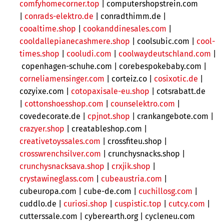
comfyhomecorner.top
|
computershopstrein.com
|
conrads-elektro.de
| conradthimm.de |
cooaltime.shop
|
cookanddinesales.com
|
cooldallepianecashmere.shop
|
coolsubic.com |
cool-
times.shop
|
cooludi.com
|
coolwaydeutschland.com
|
copenhagen-schuhe.com | corebespokebaby.com |
corneliamensinger.com
|
corteiz.co |
cosixotic.de
|
cozyixe.com |
cotopaxisale-eu.shop
| cotsrabatt.de
|
cottonshoesshop.com
|
counselektro.com
|
covedecorate.de |
cpjnot.shop
| crankangebote.com
|
crazyer.shop
| creatableshop.com |
creativetoyssales.com
| crossfiteu.shop |
crosswrenchsilver.com
|
crunchysnacks.shop |
crunchysnacksava.shop
|
crxjik.shop
|
crystawineglass.com
|
cubeaustria.com
|
cubeuropa.com | cube-de.com |
cuchillosg.com
|
cuddlo.de |
curiosi.shop
|
cuspistic.top
|
cutcy.com
|
cutterssale.com |
cyberearth.org | cycleneu.com