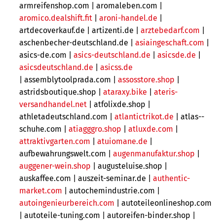
armreifenshop.com | aromaleben.com |
aromico.dealshift.fit
|
aroni-handel.de
|
artdecoverkauf.de | artizenti.de |
arztebedarf.com
|
aschenbecher-deutschland.de |
asiaingeschaft.com
|
asics-de.com |
asics-deutschland.de
|
asicsde.de
|
asicsdeutschland.de
|
asicss.de
| assemblytoolprada.com |
assosstore.shop
|
astridsboutique.shop |
ataraxy.bike
|
ateris-
versandhandel.net
|
atfolixde.shop |
athletadeutschland.com |
atlantictrikot.de
|
atlas--
schuhe.com |
atiagggro.shop
|
atluxde.com
|
attraktivgarten.com
|
atuiomane.de
|
aufbewahrungswelt.com |
augenmanufaktur.shop
|
auggener-wein.shop
|
augusteluise.shop |
auskaffee.com | auszeit-seminar.de |
authentic-
market.com
|
autochemindustrie.com |
autoingenieurbereich.com
| autoteileonlineshop.com
| autoteile-tuning.com |
autoreifen-binder.shop |