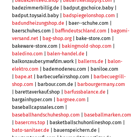
|
badakzenteeu.shop
|
badartikelsupply.com
|
badezimmerbillig.de | badput.gochoice.baby |
badput.toysaid.baby |
badspiegelonshop.com
|
badundheizungshop.de
| baer--schuhe.com |
baerschuhes.com |
baffindeutschland.com
|
bagomi-
versand.net
|
bag-shop.org
| bake-store.com |
bakeware-store.com |
bakingmold-shop.com
|
baledino.com
|
balen-handel.de
|
balkonzauber.ymwfdm.work |
ballerns.de
|
balon-
elektro.com
|
bademodeneu.com |
baniloe.com
|
bape.at
| barbecuefairsshop.com |
barbecuegrill-
shop.com
| barbour.com.de |
barbourgermany.com
| barettaverkauf.shop |
barfussbalance.de
|
bargainhyper.com |
bargnee.com
|
baseballcapssales.com |
baseballhandschuheshop.com
|
baseballmarken.com
|
basercms.top
|
basketballschuhonlineshop.com |
bato-sanitaer.de
| bauenspeichern.de |