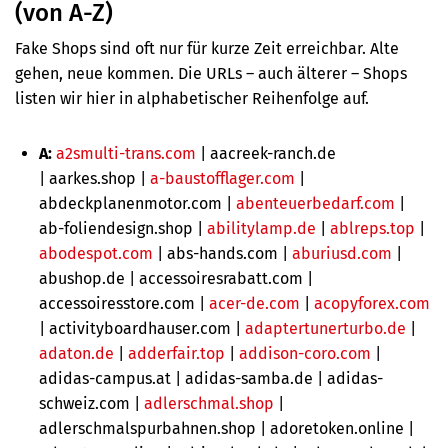
(von A-Z)
Fake Shops sind oft nur für kurze Zeit erreichbar. Alte
gehen, neue kommen. Die URLs – auch älterer – Shops
listen wir hier in alphabetischer Reihenfolge auf.
A:
a2smulti-trans.com
|
aacreek-ranch.de
|
aarkes.shop |
a-baustofflager.com
|
abdeckplanenmotor.com |
abenteuerbedarf.com
|
ab-foliendesign.shop |
abilitylamp.de
|
ablreps.top
|
abodespot.com
| abs-hands.com |
aburiusd.com
|
abushop.de | accessoiresrabatt.com |
accessoiresstore.com |
acer-de.com
|
acopyforex.com
| activityboardhauser.com |
adaptertunerturbo.de
|
adaton.de
|
adderfair.top
|
addison-coro.com
|
adidas-campus.at | adidas-samba.de | adidas-
schweiz.com |
adlerschmal.shop
|
adlerschmalspurbahnen.shop | adoretoken.online |