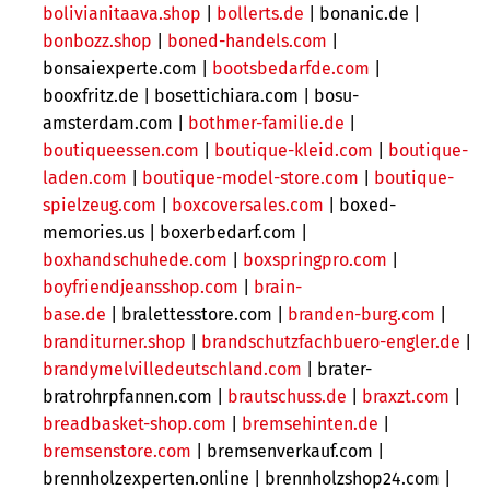
bolivianitaava.shop
|
bollerts.de
|
bonanic.de |
bonbozz.shop
|
boned-handels.com
|
bonsaiexperte.com |
bootsbedarfde.com
|
booxfritz.de |
bosettichiara.com |
bosu-
amsterdam.com |
bothmer-familie.de
|
boutiqueessen.com
|
boutique-kleid.com
|
boutique-
laden.com
|
boutique-model-store.com
|
boutique-
spielzeug.com
|
boxcoversales.com
| boxed-
memories.us | boxerbedarf.com |
boxhandschuhede.com
|
boxspringpro.com
|
boyfriendjeansshop.com
|
brain-
base.de
| bralettesstore.com |
branden-burg.com
|
branditurner.shop
|
brandschutzfachbuero-engler.de
|
brandymelvilledeutschland.com
| brater-
bratrohrpfannen.com |
brautschuss.de
|
braxzt.com
|
breadbasket-shop.com
|
bremsehinten.de
|
bremsenstore.com
|
bremsenverkauf.com |
brennholzexperten.online | brennholzshop24.com |