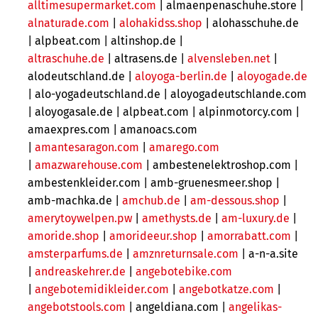
alltimesupermarket.com
| almaenpenaschuhe.store |
alnaturade.com
|
alohakidss.shop
| alohasschuhe.de
|
alpbeat.com |
altinshop.de |
altraschuhe.de
| altrasens.de |
alvensleben.net
|
alodeutschland.de |
aloyoga-berlin.de
|
aloyogade.de
| alo-yogadeutschland.de | aloyogadeutschlande.com
| aloyogasale.de | alpbeat.com | alpinmotorcy.com |
amaexpres.com | amanoacs.com
|
amantesaragon.com
|
amarego.com
|
amazwarehouse.com
| ambestenelektroshop.com |
ambestenkleider.com | amb-gruenesmeer.shop |
amb-machka.de |
amchub.de
|
am-dessous.shop
|
amerytoywelpen.pw
|
amethysts.de
|
am-luxury.de
|
amoride.shop
|
amorideeur.shop
|
amorrabatt.com
|
amsterparfums.de
|
amznreturnsale.com
| a-n-a.site
|
andreaskehrer.de
|
angebotebike.com
|
angebotemidikleider.com
|
angebotkatze.com
|
angebotstools.com
| angeldiana.com |
angelikas-