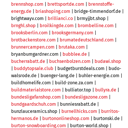
brennshop.com
|
brettsportde.com
|
brennstoffe-
energy.de
|
briashoping.com
| bridge-timmendorf.de |
brightwayv.com |
brillianci.co
|
brmyjjbt.shop |
brnghl.shop
|
broilkingde.com
|
brombelline.com
|
brooksberlin.com
|
brooksgermany.com
|
brotbackenstore.com
|
brumatedeutschland.com
|
brunnercampen.com
|
brutaka.com
|
bryanbumgardner.com |
bubblee.de
|
bucherrabatt.de
|
buchsenbolzen.com
|
budawi.shop
|
buddytopsale.club
|
budgetburstdeals.com |
budo-
walsrode.de | buenger-lang.de | buhler-energie.com |
buildhomelife.com | build-zone.za.com |
buildmaterialstore.com
| bulliator.top |
bullyra.de
|
bundesligafanshop.com
|
bundesligazone.com
|
bundgaardschuh.com
| bunniesrabatt.de |
bunzlauceramics.shop |
burnellhicks.com
|
burritos-
hermanos.de
|
burtononlineshop.com
| burtonski.de |
burton-snowboarding.com
| burton-world.shop |