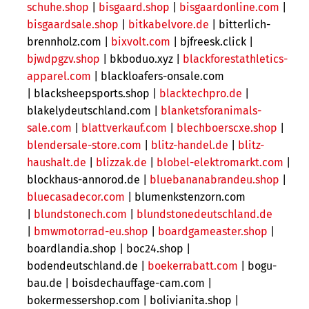
schuhe.shop
|
bisgaard.shop
|
bisgaardonline.com
|
bisgaardsale.shop
|
bitkabelvore.de
|
bitterlich-
brennholz.com |
bixvolt.com
|
bjfreesk.click |
bjwdpgzv.shop
|
bkboduo.xyz |
blackforestathletics-
apparel.com
|
blackloafers-onsale.com
|
blacksheepsports.shop |
blacktechpro.de
|
blakelydeutschland.com |
blanketsforanimals-
sale.com
|
blattverkauf.com
|
blechboerscxe.shop
|
blendersale-store.com
|
blitz-handel.de
|
blitz-
haushalt.de
|
blizzak.de
|
blobel-elektromarkt.com
|
blockhaus-annorod.de |
bluebananabrandeu.shop
|
bluecasadecor.com
| blumenkstenzorn.com
|
blundstonech.com
|
blundstonedeutschland.de
|
bmwmotorrad-eu.shop
|
boardgameaster.shop
|
boardlandia.shop |
boc24.shop |
bodendeutschland.de |
boekerrabatt.com
|
bogu-
bau.de |
boisdechauffage-cam.com |
bokermessershop.com | bolivianita.shop |