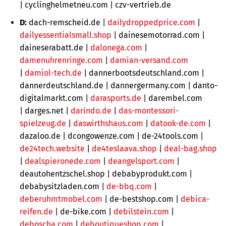
|
cyclinghelmetneu.com |
czv-vertrieb.de
D:
dach-remscheid.de |
dailydroppedprice.com
|
dailyessentialsmall.shop
| dainesemotorrad.com |
daineserabatt.de |
dalonega.com
|
damenuhrenringe.com
|
damian-versand.com
|
damiol-tech.de
|
dannerbootsdeutschland.com |
dannerdeutschland.de | dannergermany.com | danto-
digitalmarkt.com |
darasports.de
| darembel.com
| darges.net |
darindo.de
|
das-montessori-
spielzeug.de
|
daswirthshaus.com
|
datook-de.com
|
dazaloo.de | dcongowenze.com |
de-24tools.com |
de24tech.website
|
de4teslaava.shop
|
deal-bag.shop
|
dealspieronede.com
|
deangelsport.com
|
deautohentzschel.shop | debabyprodukt.com |
debabysitzladen.com |
de-bbq.com
|
deberuhmtmobel.com
|
de-bestshop.com |
debica-
reifen.de
|
de-bike.com |
debilstein.com
|
deboscha.com
|
deboutiqueshop.com
|