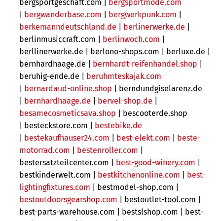
bergsportgeschaft.com |
bergsportmode.com
|
bergwanderbase.com
|
bergwerkpunk.com
|
berkemanndeutschland.de
|
berlinerwerke.de
|
berlinmusiccraft.com |
berlinwoch.com
|
berllinerwerke.de | berlono-shops.com |
berluxe.de |
bernhardhaage.de |
bernhardt-reifenhandel.shop
|
beruhig-ende.de |
beruhmteskajak.com
|
bernardaud-online.shop
|
berndundgiselarenz.de
|
bernhardhaage.de
|
bervel-shop.de
|
besamecosmeticsava.shop
|
bescooterde.shop
|
besteckstore.com |
bestebike.de
|
bestekaufhauser24.com
|
best-elekt.com
|
beste-
motorrad.com
|
bestenroller.com
|
bestersatzteilcenter.com |
best-good-winery.com
|
bestkinderwelt.com |
bestkitchenonline.com
|
best-
lightingfixtures.com
| bestmodel-shop.com |
bestoutdoorsgearshop.com
| bestoutlet-tool.com |
best-parts-warehouse.com | bestslshop.com | best-