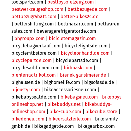
toolsparts.com |
besttoyspielzeug.com
|
bestwerkzeugeshop.com
|
bettbezugede.com
|
bettbezugrabatt.com
|
better-bikes24.de
| bettershifting.com | bettinacaro.com | bettwaren-
sales.com | beveragerefrigeratorde.com
|
bhgroupx.com
|
bicicletemagazin.com
|
bicyclebagverkauf.com | bicyclelightsde.com |
bicyclemtbstore.com |
bicycleonhandlde.com
|
bicyclepartde.com
| bicyclepartsde.com |
bicyclesaddleneu.com |
bidmask.com
|
biehlerradtrikot.com
|
bienek-ganslmeier.de
|
bighausen.de |
bighomelife.com | bigsofasde.de |
bijoustyr.com
| bikeaccessoriesneu.com |
bikebabyseatde.com |
bikebagsneu.com
|
bikeboys-
onlineshop.net
|
bikebuddys.net
|
bikebuddys-
onlineshop.com
|
bike-cube.com
|
bikecube.store
|
bikedeneu.com
|
bikeersatzteile.com
| bikefamily-
gmbh.de | bikegadgetde.com |
bikegearbox.com |