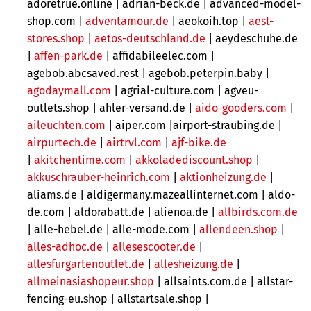
adoretrue.online | adrian-beck.de | advanced-model-
shop.com |
adventamour.de
| aeokoih.top |
aest-
stores.shop
|
aetos-deutschland.de
| aeydeschuhe.de
|
affen-park.de
| affidabileelec.com |
agebob.abcsaved.rest | agebob.peterpin.baby |
agodaymall.com
| agrial-culture.com | agveu-
outlets.shop | ahler-versand.de |
aido-gooders.com
|
aileuchten.com
| aiper.com |airport-straubing.de |
airpurtech.de
|
airtrvl.com
|
ajf-bike.de
|
akitchentime.com
|
akkoladediscount.shop
|
akkuschrauber-heinrich.com
|
aktionheizung.de
|
aliams.de | aldigermany.mazeallinternet.com | aldo-
de.com | aldorabatt.de | alienoa.de |
allbirds.com.de
| alle-hebel.de | alle-mode.com |
allendeen.shop
|
alles-adhoc.de
|
allesescooter.de
|
allesfurgartenoutlet.de
|
allesheizung.de
|
allmeinasiashopeur.shop
| allsaints.com.de | allstar-
fencing-eu.shop | allstartsale.shop |