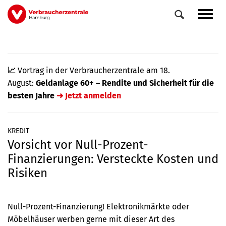
Direkt
Navig
zum
aktiv
Inhalt
📈
Vortrag in der Verbraucherzentrale am 18.
August:
Geldanlage 60+ – Rendite und Sicherheit für die
besten Jahre
➜ Jetzt anmelden
KREDIT
Vorsicht vor Null-Prozent-
0
Veranstaltungen
Finanzierungen: Versteckte Kosten und
Elemente
Risiken
Null-Prozent-Finanzierung! Elektronikmärkte oder
Möbelhäuser werben gerne mit dieser Art des