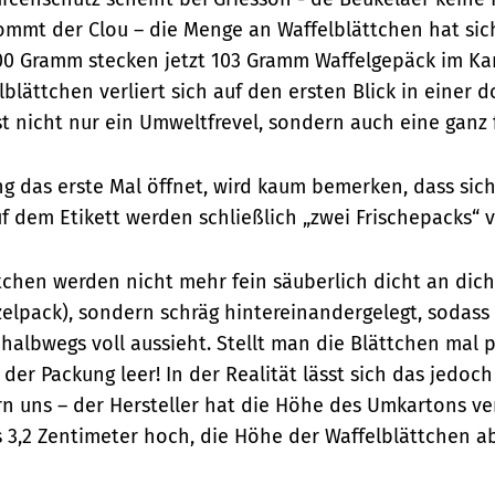
mmt der Clou – die Menge an Waffelblättchen hat si
00 Gramm stecken jetzt 103 Gramm Waffelgepäck im Kar
lblättchen verliert sich auf den ersten Blick in einer 
t nicht nur ein Umweltfrevel, sondern auch eine ganz fi
g das erste Mal öffnet, wird kaum bemerken, dass sich
uf dem Etikett werden schließlich „zwei Frischepacks“ 
ttchen werden nicht mehr fein säuberlich dicht an dicht
elpack), sondern schräg hintereinandergelegt, sodass 
halbwegs voll aussieht. Stellt man die Blättchen mal p
e der Packung leer! In der Realität lässt sich das jedoc
n uns – der Hersteller hat die Höhe des Umkartons ver
 3,2 Zentimeter hoch, die Höhe der Waffelblättchen ab