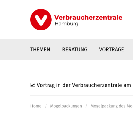
Direkt
zum
Inhalt
THEMEN
BERATUNG
VORTRÄGE
📈
Vortrag in der Verbraucherzentrale am 
Home
Mogelpackungen
Mogelpackung des Mo
nstaltungen
0