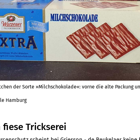
tchen der Sorte »Milchschokolade«: vorne die alte Packung un
ale Hamburg
fiese Trickserei
rcenschutz scheint bei
Griesson - de Beukelaer keine R