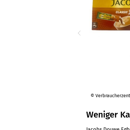
© Verbraucherzen
Weniger Ka
Jacobs Douwe Egber