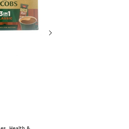
© Verbraucherzentrale Hamburg
des „Health &