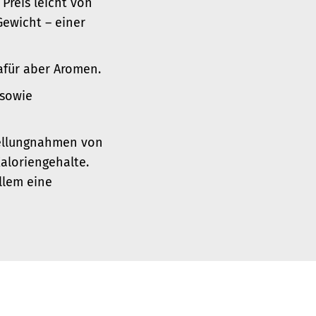
 Preis leicht von
Gewicht – einer
afür aber Aromen.
sowie
tellungnahmen von
aloriengehalte.
llem eine