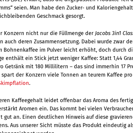
mms“ seien. Man habe den Zucker- und Kaloriengehalt
gleichbleibenden Geschmack gesorgt.
er Konzern nicht nur die Füllmenge der
Jacobs 3in1 Cla
rn auch deren Zusammensetzung. Dabei wurde zwar de
em Bohnenkaffee im Pulver leicht erhöht, doch durch di
e enthält ein Stick jetzt weniger Kaffee: Statt 1,44 Gr
 Getränk mit 180 Millilitern – das sind immerhin 17 Pr
 spart der Konzern viele Tonnen an teurem Kaffee pro Ja
Skimpflation
.
eren Kaffeegehalt leidet offenbar das Aroma des fertig
erstärkt Aromen ein.
Das kommt bei vielen Verbrauche
t gut an.
Einen deutlichen Hinweis auf diese graviere
ns. Aus unserer Sicht müsste das Produkt eindeutig al