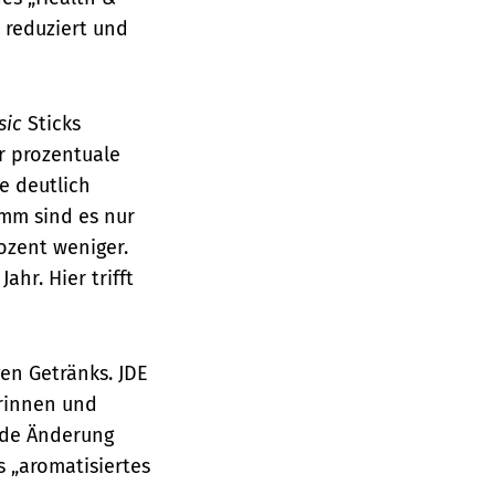
 reduziert und
ssic
Sticks
r prozentuale
e deutlich
amm sind es nur
ozent weniger.
hr. Hier trifft
en Getränks. JDE
rinnen und
nde Änderung
s „aromatisiertes