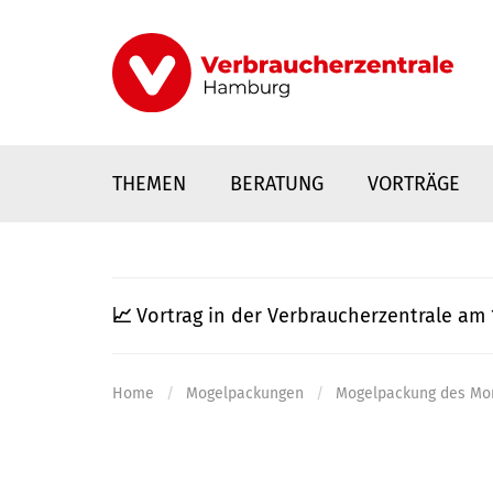
Direkt
zum
Inhalt
THEMEN
BERATUNG
VORTRÄGE
📈
Vortrag in der Verbraucherzentrale am 
Home
Mogelpackungen
Mogelpackung des Mo
nstaltungen
0