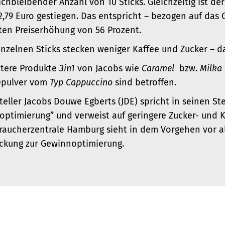
ichbleibender Anzahl von 10 Sticks. Gleichzeitig ist der
 2,79 Euro gestiegen. Das entspricht – bezogen auf das 
ten Preiserhöhung von 56 Prozent.
inzelnen Sticks stecken weniger Kaffee und Zucker – d
itere Produkte
3in1
von Jacobs wie
Caramel
bzw.
Milka
epulver vom
Typ Cappuccino
sind betroffen.
teller
Jacobs Douwe Egberts (JDE) spricht in seinen S
optimierung” und verweist auf geringere Zucker- und K
raucherzentrale Hamburg sieht in dem Vorgehen vor a
ckung zur Gewinnoptimierung.