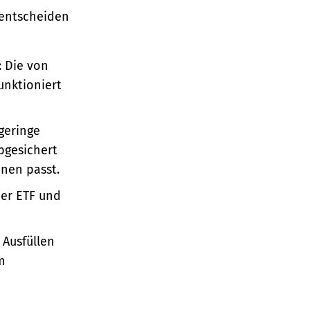
 entscheiden
: Die von
unktioniert
geringe
abgesichert
hnen passt.
ber ETF und
 Ausfüllen
m