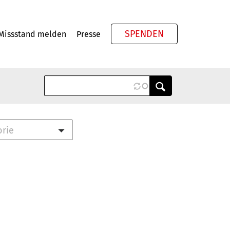
SPENDEN
Missstand melden
Presse
Meta
orie
Book (PDF)
terbrief (RTF)
roschüre (PDF)
cklisten (PDF)
oschüre
ch