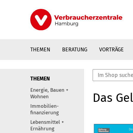
Direkt
zum
Inhalt
THEMEN
BERATUNG
VORTRÄGE
THEMEN
nstaltungen
Energie, Bauen +
Das Ge
0
Wohnen
Elemente
Immobilien-
finanzierung
Lebensmittel +
Ernährung