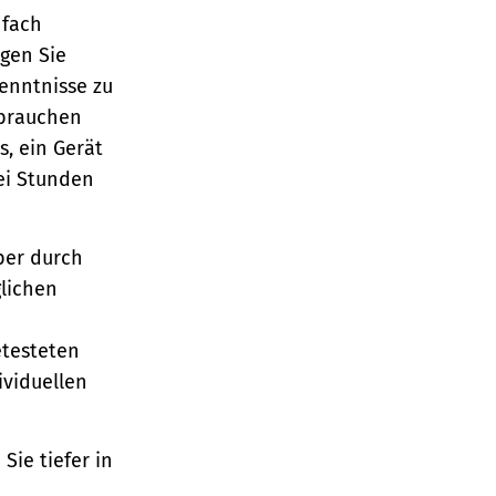
nfach
gen Sie
enntnisse zu
 brauchen
s, ein Gerät
ei Stunden
ber durch
glichen
etesteten
ividuellen
Sie tiefer in