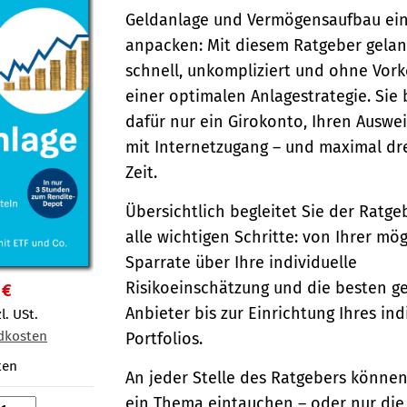
Geldanlage und Vermögensaufbau ei
anpacken: Mit diesem Ratgeber gelan
schnell, unkompliziert und ohne Vork
einer optimalen Anlagestrategie. Sie
dafür nur ein Girokonto, Ihren Auswei
mit Internetzugang – und maximal dr
Zeit.
Übersichtlich begleitet Sie der Ratge
alle wichtigen Schritte: von Ihrer mö
Sparrate über Ihre individuelle
Risikoeinschätzung und die besten g
 €
Anbieter bis zur Einrichtung Ihres ind
l. USt.
dkosten
Portfolios.
ten
An jeder Stelle des Ratgebers können 
ein Thema eintauchen – oder nur die