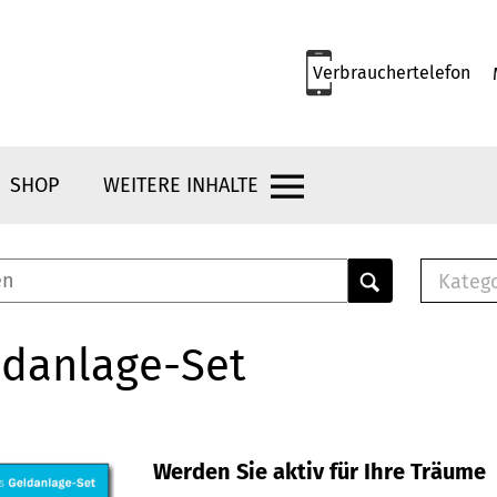
Verbrauchertelefon
SHOP
WEITERE INHALTE
Kateg
E-
Mus
ldanlage-Set
E-B
Che
Br
Bu
Werden Sie aktiv für Ihre Träume