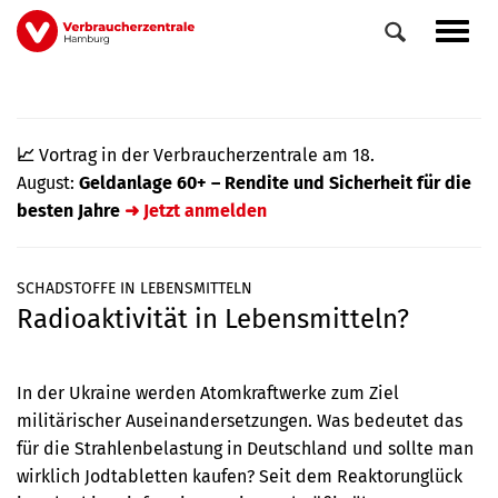
Direkt
Navig
zum
aktiv
Inhalt
📈
Vortrag in der Verbraucherzentrale am 18.
August:
Geldanlage 60+ – Rendite und Sicherheit für die
besten Jahre
➜ Jetzt anmelden
SCHADSTOFFE IN LEBENSMITTELN
Radioaktivität in Lebensmitteln?
0
Veranstaltungen
Elemente
In der Ukraine werden Atomkraftwerke zum Ziel
militärischer Auseinandersetzungen. Was bedeutet das
für die Strahlenbelastung in Deutschland und sollte man
wirklich Jodtabletten kaufen? Seit dem Reaktorunglück