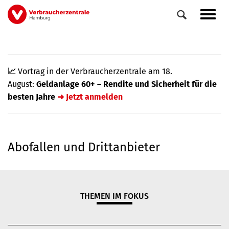
Direkt
Navig
zum
aktiv
Inhalt
📈
Vortrag in der Verbraucherzentrale am 18.
August:
Geldanlage 60+ – Rendite und Sicherheit für die
besten Jahre
➜ Jetzt anmelden
Abofallen und Drittanbieter
0
Veranstaltungen
Elemente
THEMEN IM FOKUS